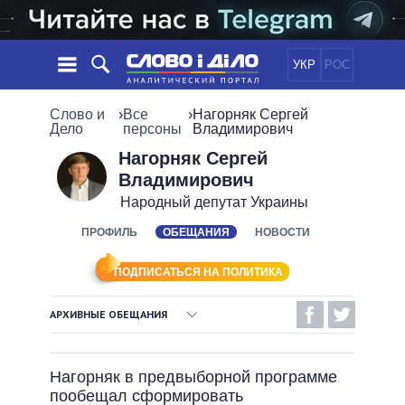
УКР
РОС
НОВОСТИ
Слово и
›
Все
›
Нагорняк Сергей
Дело
персоны
Владимирович
ОБЕЩАНИЯ
ЛЕНТА
ПОЛИТИКА
Нагорняк Сергей
Владимирович
СОБЫТИЯ
ЭКОНОМИКА
ПОЛИТИКИ
Народный депутат Украины
СТАТЬИ
ОБЩЕСТВО
ИНФОГРАФИКА
ПРОФИЛЬ
ОБЕЩАНИЯ
НОВОСТИ
МНЕНИЯ
МИР
ВСЕ ПОЛИТИКИ
ОБЗОРЫ
ПРЕЗИДЕНТ И ОФИС
ВИДЕО
ПОДПИСАТЬСЯ НА ПОЛИТИКА
ДАЙДЖЕСТЫ
ВЕРХОВНАЯ РАДА
ПОДДЕРЖАТЬ
КАБИНЕТ МИНИСТРОВ
АРХИВНЫЕ ОБЕЩАНИЯ
ГЛАВЫ ОБЛАДМИНИСТРАЦИЙ
ВЫПОЛНЕННЫЕ ОБЕЩАНИЯ
СРАВНЕНИЕ ПОЛИТИКОВ
МЭРЫ
Нагорняк в предвыборной программе
НЕВЫПОЛНЕННЫЕ ОБЕЩАНИЯ
ВСЕ ПЕРСОНЫ
пообещал сформировать