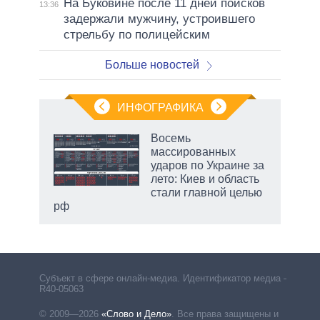
На Буковине после 11 дней поисков
13:36
задержали мужчину, устроившего
стрельбу по полицейским
Больше новостей
ИНФОГРАФИКА
еля
Восемь
массированных
ударов по Украине за
лето: Киев и область
стали главной целью
рф
Субъект в сфере онлайн-медиа. Идентификатор медиа –
R40-05063
© 2009—2026
«Слово и Дело»
.
Все права защищены и