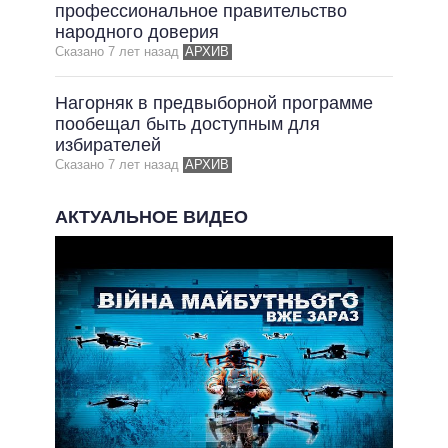
ОБЕЩАНИЯ В ПРОЦЕССЕ
профессиональное правительство
народного доверия
ВСЕ ОБЕЩАНИЯ
Сказано 7 лет назад
АРХИВ
АРХИВНЫЕ ОБЕЩАНИЯ
Нагорняк в предвыборной программе
пообещал быть доступным для
избирателей
Сказано 7 лет назад
АРХИВ
АКТУАЛЬНОЕ ВИДЕО