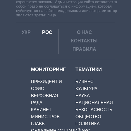
охраняются законом. Администрация сайта оставляет за
собой право не соглашаться с информацией, которая
публикуется на сайте, владельцами или авторами которой
являются третьи лица.
УКР
РОС
О НАС
КОНТАКТЫ
ПРАВИЛА
МОНИТОРИНГ
ТЕМАТИКИ
ПРЕЗИДЕНТ И
БИЗНЕС
ОФИС
КУЛЬТУРА
ВЕРХОВНАЯ
НАУКА
РАДА
НАЦИОНАЛЬНАЯ
КАБИНЕТ
БЕЗОПАСНОСТЬ
МИНИСТРОВ
ОБЩЕСТВО
ГЛАВЫ
ПОЛИТИКА
ОБЛАДМИНИСТРАЦИЙ
ПРАВО