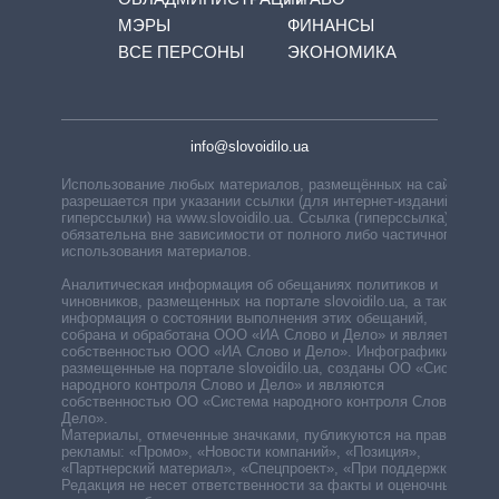
МЭРЫ
ФИНАНСЫ
ВСЕ ПЕРСОНЫ
ЭКОНОМИКА
info@slovoidilo.ua
Использование любых материалов, размещённых на сайте,
разрешается при указании ссылки (для интернет-изданий —
гиперссылки) на www.slovoidilo.ua. Ссылка (гиперссылка)
обязательна вне зависимости от полного либо частичного
использования материалов.
Аналитическая информация об обещаниях политиков и
чиновников, размещенных на портале slovoidilo.ua, а также
информация о состоянии выполнения этих обещаний,
собрана и обработана ООО «ИА Слово и Дело» и является
собственностью ООО «ИА Слово и Дело». Инфографики,
размещенные на портале slovoidilo.ua, созданы ОО «Система
народного контроля Слово и Дело» и являются
собственностью ОО «Система народного контроля Слово и
Дело».
Материалы, отмеченные значками, публикуются на правах
рекламы: «Промо», «Новости компаний», «Позиция»,
«Партнерский материал», «Спецпроект», «При поддержке».
Редакция не несет ответственности за факты и оценочные