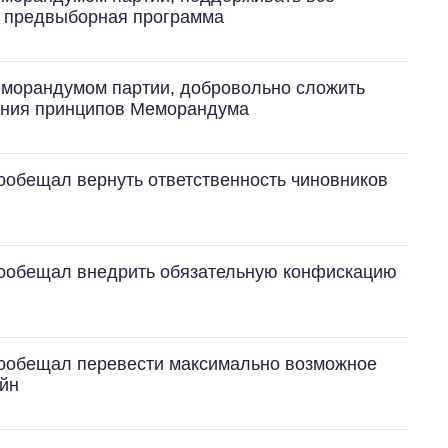
т предвыборная программа
меморандумом партии, добровольно сложить
ения принципов Меморандума
ообещал вернуть ответственность чиновников
пообещал внедрить обязательную конфискацию
пообещал перевести максимально возможное
айн