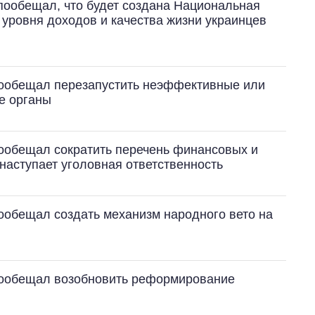
пообещал, что будет создана Национальная
 уровня доходов и качества жизни украинцев
пообещал перезапустить неэффективные или
е органы
Восемь
массированных
ударов по Украине
ообещал сократить перечень финансовых и
за лето: Киев и
наступает уголовная ответственность
область стали
главной целью рф
ообещал создать механизм народного вето на
пообещал возобновить реформирование