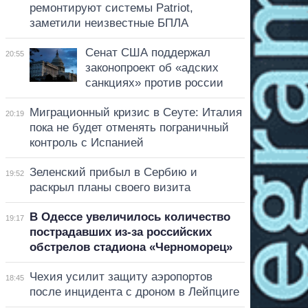
ремонтируют системы Patriot,
заметили неизвестные БПЛА
Сенат США поддержал
20:55
законопроект об «адских
санкциях» против россии
Миграционный кризис в Сеуте: Италия
20:19
пока не будет отменять пограничный
контроль с Испанией
Зеленский прибыл в Сербию и
19:52
раскрыл планы своего визита
В Одессе увеличилось количество
19:17
пострадавших из-за российских
обстрелов стадиона «Черноморец»
Чехия усилит защиту аэропортов
18:45
после инцидента с дроном в Лейпциге