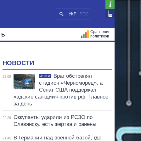
УКР
РОС
Сравнение
ТЬ
политиков
СТРАЦИЙ
МЭРЫ
ВСЕ ПЕРСОНЫ
НОВОСТИ
Враг обстрелял
ИТОГИ
23:09
стадион «Черноморец», а
Сенат США поддержал
«адские санкции» против рф. Главное
за день
Оккупанты ударили из РСЗО по
22:29
Славянску, есть жертва и ранены
В Германии над военной базой, где
21:45