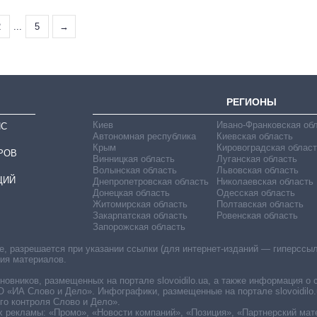
2
...
5
→
РЕГИОНЫ
Киев
Ивано-Франковская об
ИС
Автономная республика
Киевская область
Крым
Кировоградская област
РОВ
Винницкая область
Луганская область
Волынская область
Львовская область
ЦИЙ
Днепропетровская область
Николаевская область
Донецкая область
Одесская область
Житомирская область
Полтавская область
Закарпатская область
Ровенская область
Запорожская область
 разрешается при указании ссылки (для интернет-изданий — гиперссылки
ния материалов.
овников, размещенных на портале slovoidilo.ua, а также информация о 
«ИА Слово и Дело». Инфографики, размещенные на портале slovoidilo.
о контроля Слово и Дело».
х рекламы: «Промо», «Новости компаний», «Позиция», «Партнерский мат