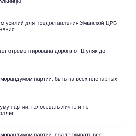
больницы
ум усилий для предоставления Уманской ЦРБ
анения
удет отремонтирована дорога от Шуляк до
меморандумом партии, быть на всех пленарных
му партии, голосовать лично и не
коллег
меморандумом партии, поддерживать все