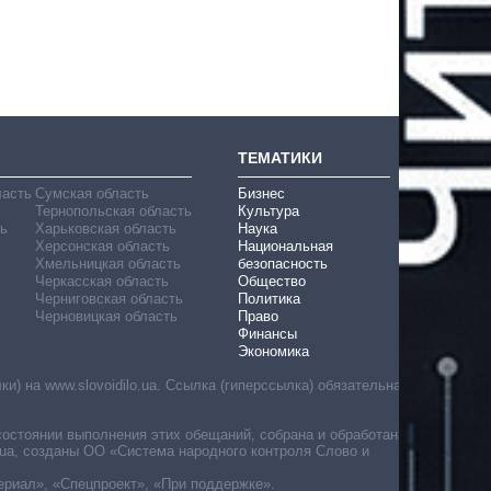
ТЕМАТИКИ
ласть
Сумская область
Бизнес
Тернопольская область
Культура
ь
Харьковская область
Наука
Херсонская область
Национальная
Хмельницкая область
безопасность
Черкасская область
Общество
Черниговская область
Политика
Черновицкая область
Право
Финансы
Экономика
) на www.slovoidilo.ua. Ссылка (гиперссылка) обязательна
состоянии выполнения этих обещаний, собрана и обработана
ua, созданы ОО «Система народного контроля Слово и
ериал», «Спецпроект», «При поддержке».