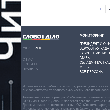
1
МОНИТОРИНГ
ПРЕЗИДЕНТ И ОФ
УКР
РОС
ВЕРХОВНАЯ РАДА
КАБИНЕТ МИНИСТ
ГЛАВЫ
О НАС
ОБЛАДМИНИСТРА
КОНТАКТЫ
МЭРЫ
ПРАВИЛА
ВСЕ ПЕРСОНЫ
Использование любых материалов, размещённых на сайте,
вне зависимости от полного либо частичного использова
Аналитическая информация об обещаниях политиков и чин
ООО «ИА Слово и Дело» и является собственностью ООО 
Дело» и являются собственностью ОО «Система народног
Материалы, отмеченные значками, публикуются на права