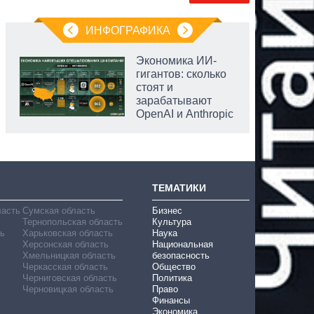
ИНФОГРАФИКА
Экономика ИИ-
гигантов: сколько
стоят и
зарабатывают
OpenAI и Anthropic
ТЕМАТИКИ
ласть
Сумская область
Бизнес
Тернопольская область
Культура
ь
Харьковская область
Наука
Херсонская область
Национальная
Хмельницкая область
безопасность
Черкасская область
Общество
Черниговская область
Политика
Черновицкая область
Право
Финансы
Экономика