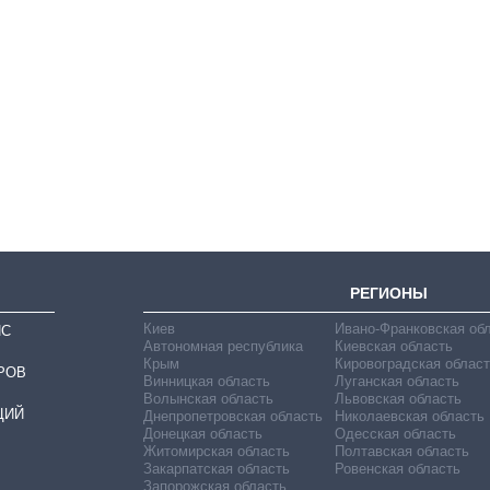
Как выросли
тарифы на
холодную воду в
городах Украины
на начало августа
РЕГИОНЫ
Киев
Ивано-Франковская об
ИС
Автономная республика
Киевская область
Крым
Кировоградская област
РОВ
Винницкая область
Луганская область
Волынская область
Львовская область
ЦИЙ
Днепропетровская область
Николаевская область
Донецкая область
Одесская область
Житомирская область
Полтавская область
Закарпатская область
Ровенская область
Запорожская область