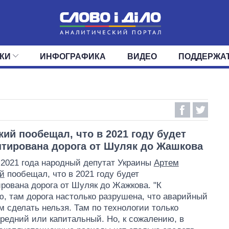
КИ
ИНФОГРАФИКА
ВИДЕО
ПОДДЕРЖА
ИС
ЛЕНТА
ВЕРХОВНАЯ РАДА
СОБЫТИЯ
СТАТЬИ
КАБИНЕТ МИНИСТРОВ
МНЕНИЯ
ОБЗОРЫ
ГЛАВЫ ОБЛАДМИНИ
ДАЙДЖЕСТЫ
ПОЛИТИКА
ДЕПУТАТЫ
ЭКОНОМИКА
КОМИТЕТЫ
ФРАКЦИИ
ОБЩЕСТВО
ОКРУГА
МИР
кий пообещал, что в 2021 году будет
тирована дорога от Шуляк до Жашкова
 2021 года народный депутат Украины
Артем
й
пообещал, что в 2021 году будет
рована дорога от Шуляк до Жажкова. "К
, там дорога настолько разрушена, что аварийный
м сделать нельзя. Там по технологии только
редний или капитальный. Но, к сожалению, в