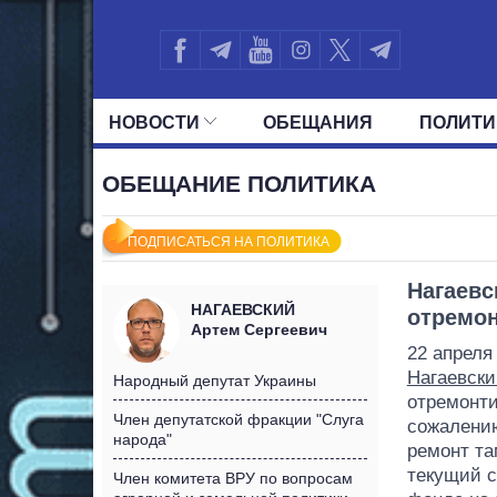
НОВОСТИ
ОБЕЩАНИЯ
ПОЛИТИ
ВСЕ ПОЛИТИКИ
ПРЕЗИДЕНТ И ОФ
ОБЕЩАНИЕ ПОЛИТИКА
ПОДПИСАТЬСЯ НА ПОЛИТИКА
Нагаевс
НАГАЕВСКИЙ
отремон
Артем Сергеевич
22 апреля
Нагаевски
Народный депутат Украины
отремонти
Член депутатской фракции "Слуга
сожалению
народа"
ремонт та
текущий с
Член комитета ВРУ по вопросам