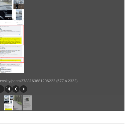
yevskiy/posts/3788163681296222 (677 × 2332)