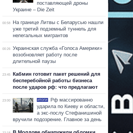
поставляющей дроны
Украине – Die Zeit
На границе Литвы с Беларусью нашли
00:58
уже третий подземный туннель для
нелегальных мигрантов
Украинская служба «Голоса Америки»
00:26
возобновляет работу после
длительной паузы
Кабмин готовит пакет решений для
23:45
бесперебойной работы бизнеса
после ударов рф: что предлагают
Рф массированно
ИТОГИ
23:00
ударила по Киеву и области,
а экс-послу Стефанишиной
вручили подозрение. Главное за день
В Молдове обнаружили обломки
22:18