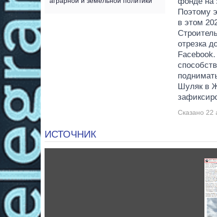
аграрной и земельной политики
фонде на 
Поэтому э
в этом 20
Строитель
отрезка д
Facebook.
способств
поднимать
Шуляк в Ж
зафиксиро
Сказано 22 
ИСТОЧНИК