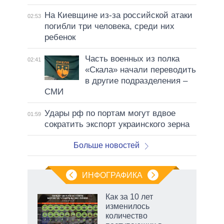
На Киевщине из-за российской атаки
02:53
погибли три человека, среди них
ребенок
Часть военных из полка
02:41
«Скала» начали переводить
в другие подразделения –
СМИ
Удары рф по портам могут вдвое
01:59
сократить экспорт украинского зерна
Больше новостей
ИНФОГРАФИКА
еля
Как за 10 лет
изменилось
количество