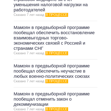
уменьшения налоговой нагрузки на
ВСЕ ОБЕЩАНИЯ
работодателей
Сказано 7 лет назад
В ПРОЦЕССЕ
АРХИВНЫЕ ОБЕЩАНИЯ
Мамоян в предвыборной программе
пообещал обеспечить восстановление
взаимовыгодных торгово-
экономических связей с Россией и
странами СНГ
Сказано 7 лет назад
В ПРОЦЕССЕ
Мамоян в предвыборной программе
пообещал обеспечить неучастие в
любых военно-политических союзах
Сказано 7 лет назад
В ПРОЦЕССЕ
Мамоян в предвыборной программе
пообещал отменить закон о
декоммунизации
Сказано 7 лет назад
В ПРОЦЕССЕ