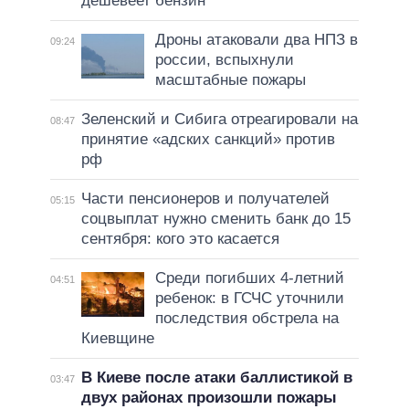
дешевеет бензин
Дроны атаковали два НПЗ в
09:24
россии, вспыхнули
масштабные пожары
Зеленский и Сибига отреагировали на
08:47
принятие «адских санкций» против
рф
Части пенсионеров и получателей
05:15
соцвыплат нужно сменить банк до 15
сентября: кого это касается
Среди погибших 4-летний
04:51
ребенок: в ГСЧС уточнили
последствия обстрела на
Киевщине
В Киеве после атаки баллистикой в
03:47
двух районах произошли пожары