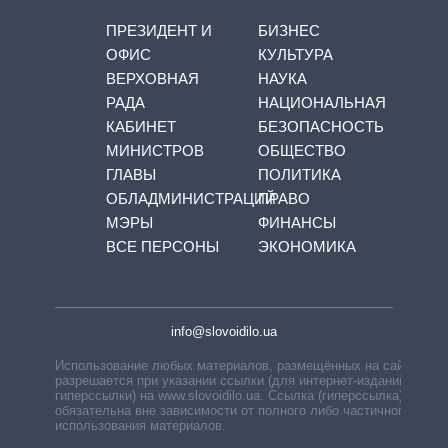
ПРЕЗИДЕНТ И
БИЗНЕС
ОФИС
КУЛЬТУРА
ВЕРХОВНАЯ
НАУКА
РАДА
НАЦИОНАЛЬНАЯ
КАБИНЕТ
БЕЗОПАСНОСТЬ
МИНИСТРОВ
ОБЩЕСТВО
ГЛАВЫ
ПОЛИТИКА
ОБЛАДМИНИСТРАЦИЙ
ПРАВО
МЭРЫ
ФИНАНСЫ
ВСЕ ПЕРСОНЫ
ЭКОНОМИКА
info@slovoidilo.ua
Использование любых материалов, размещённых на сайте,
разрешается при указании ссылки (для интернет-изданий —
гиперссылки) на www.slovoidilo.ua. Ссылка (гиперссылка)
обязательна вне зависимости от полного либо частичного
использования материалов.