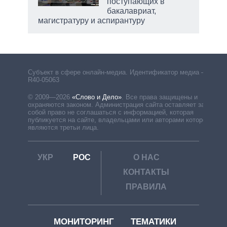
поступающих в
бакалавриат,
магистратуру и аспирантуру
Субъект в сфере онлайн-медиа. Идентификатор медиа –
R40-05063
© 2009—2026
«Слово и Дело»
.
Все права защищены и
охраняются законом. Администрация сайта оставляет за
собой право не соглашаться с информацией, которая
публикуется на сайте, владельцами или авторами которой
являются третьи лица.
УКР
РОС
О НАС
КОНТАКТЫ
ПРАВИЛА
МОНИТОРИНГ
ТЕМАТИКИ