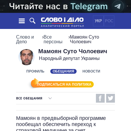
УКР
РОС
НОВОСТИ
Слово и
›
Все
›
Мамоян Суто
Дело
персоны
Чолоевич
ОБЕЩАНИЯ
ЛЕНТА
ПОЛИТИКА
Мамоян Суто Чолоевич
Народный депутат Украины
СОБЫТИЯ
ЭКОНОМИКА
ПОЛИТИКИ
СТАТЬИ
ОБЩЕСТВО
ПРОФИЛЬ
ОБЕЩАНИЯ
НОВОСТИ
ИНФОГРАФИКА
МНЕНИЯ
МИР
ВСЕ ПОЛИТИКИ
ОБЗОРЫ
ПРЕЗИДЕНТ И ОФИС
ПОДПИСАТЬСЯ НА ПОЛИТИКА
ВИДЕО
ДАЙДЖЕСТЫ
ВЕРХОВНАЯ РАДА
ВСЕ ОБЕЩАНИЯ
ПОДДЕРЖАТЬ
КАБИНЕТ МИНИСТРОВ
ВЫПОЛНЕННЫЕ ОБЕЩАНИЯ
ГЛАВЫ ОБЛАДМИНИСТРАЦИЙ
СРАВНЕНИЕ ПОЛИТИКОВ
Мамоян в предвыборной программе
МЭРЫ
НЕВЫПОЛНЕННЫЕ ОБЕЩАНИЯ
пообещал обеспечить переход к
ВСЕ ПЕРСОНЫ
ОБЕЩАНИЯ В ПРОЦЕССЕ
страховой медицине за счет