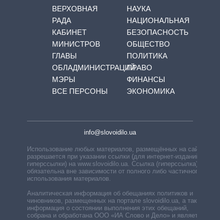
ВЕРХОВНАЯ
НАУКА
РАДА
НАЦИОНАЛЬНАЯ
КАБИНЕТ
БЕЗОПАСНОСТЬ
МИНИСТРОВ
ОБЩЕСТВО
ГЛАВЫ
ПОЛИТИКА
ОБЛАДМИНИСТРАЦИЙ
ПРАВО
МЭРЫ
ФИНАНСЫ
ВСЕ ПЕРСОНЫ
ЭКОНОМИКА
info@slovoidilo.ua
Использование любых материалов, размещённых на сайте,
разрешается при указании ссылки (для интернет-изданий —
гиперссылки) на www.slovoidilo.ua. Ссылка (гиперссылка)
обязательна вне зависимости от полного либо частичного
использования материалов.
Аналитическая информация об обещаниях политиков и
чиновников, размещенных на портале slovoidilo.ua, а также
информация о состоянии выполнения этих обещаний,
собрана и обработана ООО «ИА Слово и Дело» и является