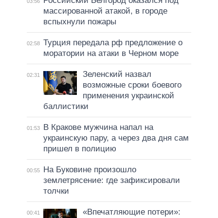
Российский Белгород оказался под
03:56
массированной атакой, в городе
вспыхнули пожары
Турция передала рф предложение о
02:58
моратории на атаки в Черном море
Зеленский назвал
02:31
возможные сроки боевого
применения украинской
баллистики
В Кракове мужчина напал на
01:53
украинскую пару, а через два дня сам
пришел в полицию
На Буковине произошло
00:55
землетрясение: где зафиксировали
толчки
«Впечатляющие потери»:
00:41