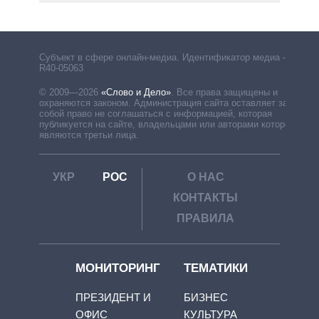
Субъект в сфере онлайн-медиа. Идентификатор медиа –
R40-05063
© 2009—2026
«Слово и Дело»
.
Все права защищены и
охраняются законом. Администрация сайта оставляет за
собой право не соглашаться с информацией, которая
публикуется на сайте, владельцами или авторами которой
являются третьи лица.
УКР
РОС
О НАС
КОНТАКТЫ
ПРАВИЛА
МОНИТОРИНГ
ТЕМАТИКИ
ПРЕЗИДЕНТ И
БИЗНЕС
ОФИС
КУЛЬТУРА