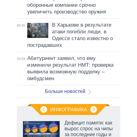
оборонные компании срочно
увеличить производство оружия
В Харькове в результате
08:45
атаки погибли люди, в
Одессе стало известно о
пострадавших
Абитуриент заявил, что ему
04:59
изменили результат НМТ: проверка
выявила возможную подделку –
омбудсмен
Больше новостей
ИНФОГРАФИКА
Дефицит памяти: как
вырос спрос на чипы
не за
за последние годы и