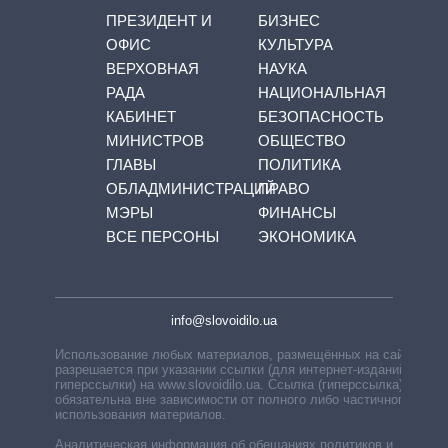
ПРЕЗИДЕНТ И
БИЗНЕС
ОФИС
КУЛЬТУРА
ВЕРХОВНАЯ
НАУКА
РАДА
НАЦИОНАЛЬНАЯ
КАБИНЕТ
БЕЗОПАСНОСТЬ
МИНИСТРОВ
ОБЩЕСТВО
ГЛАВЫ
ПОЛИТИКА
ОБЛАДМИНИСТРАЦИЙ
ПРАВО
МЭРЫ
ФИНАНСЫ
ВСЕ ПЕРСОНЫ
ЭКОНОМИКА
info@slovoidilo.ua
Использование любых материалов, размещённых на сайте,
разрешается при указании ссылки (для интернет-изданий —
гиперссылки) на www.slovoidilo.ua. Ссылка (гиперссылка)
обязательна вне зависимости от полного либо частичного
использования материалов.
Аналитическая информация об обещаниях политиков и