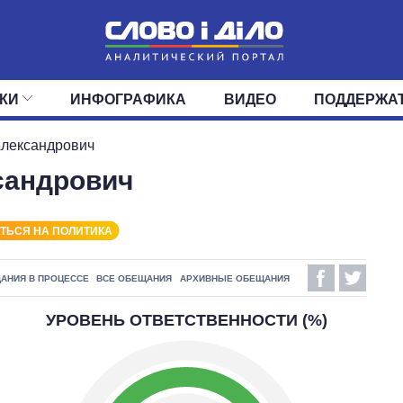
КИ
ИНФОГРАФИКА
ВИДЕО
ПОДДЕРЖА
ИС
ЛЕНТА
ВЕРХОВНАЯ РАДА
СОБЫТИЯ
СТАТЬИ
КАБИНЕТ МИНИСТРОВ
МНЕНИЯ
ОБЗОРЫ
ГЛАВЫ ОБЛАДМИНИ
ДАЙДЖЕСТЫ
Александрович
сандрович
ПОЛИТИКА
ДЕПУТАТЫ
ЭКОНОМИКА
КОМИТЕТЫ
ФРАКЦИИ
ОБЩЕСТВО
ОКРУГА
МИР
ТЬСЯ НА ПОЛИТИКА
АНИЯ В ПРОЦЕССЕ
ВСЕ ОБЕЩАНИЯ
АРХИВНЫЕ ОБЕЩАНИЯ
УРОВЕНЬ ОТВЕТСТВЕННОСТИ (%)