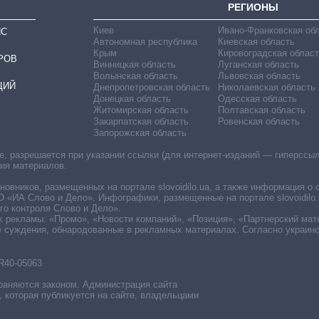
РЕГИОНЫ
Киев
Ивано-Франковская об
ИС
Автономная республика
Киевская область
Крым
Кировоградская област
РОВ
Винницкая область
Луганская область
Волынская область
Львовская область
ЦИЙ
Днепропетровская область
Николаевская область
Донецкая область
Одесская область
Житомирская область
Полтавская область
Закарпатская область
Ровенская область
Запорожская область
 разрешается при указании ссылки (для интернет-изданий — гиперссылки
ния материалов.
овников, размещенных на портале slovoidilo.ua, а также информация о 
«ИА Слово и Дело». Инфографики, размещенные на портале slovoidilo.
о контроля Слово и Дело».
х рекламы: «Промо», «Новости компаний», «Позиция», «Партнерский мат
е суждения, обнародованные в рекламных материалах. Согласно украин
R40-05063
раняются законом. Администрация сайта
, которая публикуется на сайте, владельцами