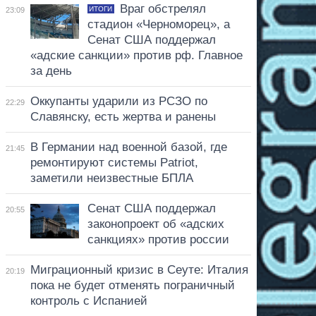
Враг обстрелял
ИТОГИ
23:09
стадион «Черноморец», а
Сенат США поддержал
«адские санкции» против рф. Главное
за день
Оккупанты ударили из РСЗО по
22:29
Славянску, есть жертва и ранены
В Германии над военной базой, где
21:45
ремонтируют системы Patriot,
заметили неизвестные БПЛА
Сенат США поддержал
20:55
законопроект об «адских
санкциях» против россии
Миграционный кризис в Сеуте: Италия
20:19
пока не будет отменять пограничный
контроль с Испанией