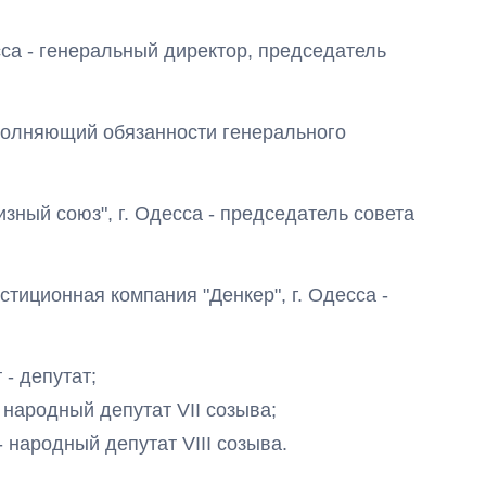
есса - генеральный директор, председатель
исполняющий обязанности генерального
Как за 10 лет
изный союз", г. Одесса - председатель совета
изменилось
количество
поступающих в
бакалавриат,
стиционная компания "Денкер", г. Одесса -
магистратуру и
аспирантуру
 - депутат;
- народный депутат VIІ созыва;
- народный депутат VIII созыва.