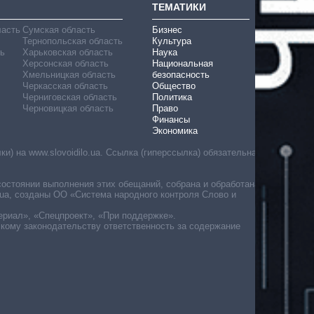
ТЕМАТИКИ
ласть
Сумская область
Бизнес
Тернопольская область
Культура
ь
Харьковская область
Наука
Херсонская область
Национальная
Хмельницкая область
безопасность
Черкасская область
Общество
Черниговская область
Политика
Черновицкая область
Право
Финансы
Экономика
) на www.slovoidilo.ua. Ссылка (гиперссылка) обязательна
состоянии выполнения этих обещаний, собрана и обработана
ua, созданы ОО «Система народного контроля Слово и
ериал», «Спецпроект», «При поддержке».
скому законодательству ответственность за содержание