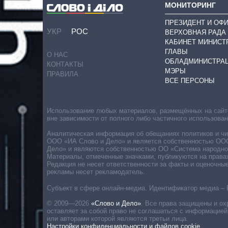
МОНИТОРИНГ
ПРЕЗИДЕНТ И ОФ
УКР
РОС
ВЕРХОВНАЯ РАДА
КАБИНЕТ МИНИСТ
ГЛАВЫ
О НАС
ОБЛАДМИНИСТРА
КОНТАКТЫ
МЭРЫ
ПРАВИЛА
ВСЕ ПЕРСОНЫ
Использование любых материалов, размещённых на сайте,
вне зависимости от полного либо частичного использова
Аналитическая информация об обещаниях политиков и чин
ООО «ИА Слово и Дело» и является собственностью ООО 
Дело» и являются собственностью ОО «Система народног
Материалы, отмеченные значками, публикуются на права
Редакция не несет ответственности за факты и оценочны
рекламы несет рекламодатель.
Субъект в сфере онлайн-медиа. Идентификатор медиа – 
© 2009—2026
«Слово и Дело»
.
Все права защищены и ох
оставляет за собой право не соглашаться с информацией
или авторами которой являются третьи лица.
Настройки конфиденциальности и файлов cookie