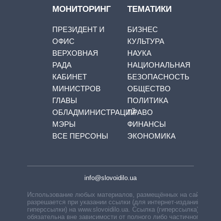
МОНИТОРИНГ
ТЕМАТИКИ
ПРЕЗИДЕНТ И
БИЗНЕС
ОФИС
КУЛЬТУРА
ВЕРХОВНАЯ
НАУКА
РАДА
НАЦИОНАЛЬНАЯ
КАБИНЕТ
БЕЗОПАСНОСТЬ
МИНИСТРОВ
ОБЩЕСТВО
ГЛАВЫ
ПОЛИТИКА
ОБЛАДМИНИСТРАЦИЙ
ПРАВО
МЭРЫ
ФИНАНСЫ
ВСЕ ПЕРСОНЫ
ЭКОНОМИКА
info@slovoidilo.ua
Использование любых материалов, размещённых на сайте,
разрешается при указании ссылки (для интернет-изданий —
гиперссылки) на www.slovoidilo.ua. Ссылка (гиперссылка)
обязательна вне зависимости от полного либо частичного