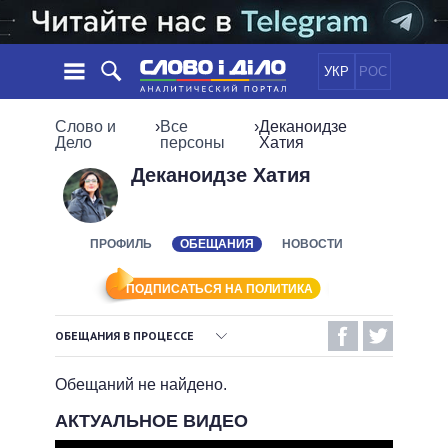
УКР
РОС
НОВОСТИ
Слово и
›
Все
›
Деканоидзе
Дело
персоны
Хатия
ОБЕЩАНИЯ
ЛЕНТА
ПОЛИТИКА
Деканоидзе Хатия
СОБЫТИЯ
ЭКОНОМИКА
ПОЛИТИКИ
СТАТЬИ
ОБЩЕСТВО
ПРОФИЛЬ
ОБЕЩАНИЯ
НОВОСТИ
ИНФОГРАФИКА
МНЕНИЯ
МИР
ВСЕ ПОЛИТИКИ
ОБЗОРЫ
ПРЕЗИДЕНТ И ОФИС
ПОДПИСАТЬСЯ НА ПОЛИТИКА
ВИДЕО
ДАЙДЖЕСТЫ
ВЕРХОВНАЯ РАДА
ОБЕЩАНИЯ В ПРОЦЕССЕ
ПОДДЕРЖАТЬ
КАБИНЕТ МИНИСТРОВ
ВЫПОЛНЕННЫЕ ОБЕЩАНИЯ
ГЛАВЫ ОБЛАДМИНИСТРАЦИЙ
Обещаний не найдено.
СРАВНЕНИЕ ПОЛИТИКОВ
МЭРЫ
НЕВЫПОЛНЕННЫЕ ОБЕЩАНИЯ
АКТУАЛЬНОЕ ВИДЕО
ВСЕ ПЕРСОНЫ
ОБЕЩАНИЯ В ПРОЦЕССЕ