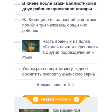
В Киеве после атаки баллистикой в
03:47
двух районах произошли пожары
На Киевщине из-за российской атаки
02:53
погибли три человека, среди них
ребенок
Часть военных из полка
02:41
«Скала» начали переводить
в другие подразделения –
СМИ
Удары рф по портам могут вдвое
01:59
сократить экспорт украинского зерна
Больше новостей
ИНФОГРАФИКА
 как
Как изменился