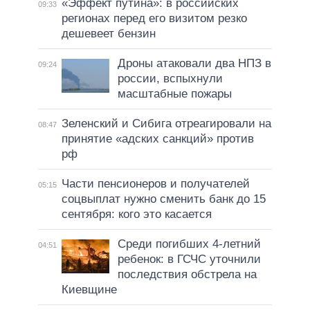
«Эффект путина»: в российских
09:33
регионах перед его визитом резко
дешевеет бензин
Дроны атаковали два НПЗ в
09:24
россии, вспыхнули
масштабные пожары
Зеленский и Сибига отреагировали на
08:47
принятие «адских санкций» против
рф
Части пенсионеров и получателей
05:15
соцвыплат нужно сменить банк до 15
сентября: кого это касается
Среди погибших 4-летний
04:51
ребенок: в ГСЧС уточнили
последствия обстрела на
Киевщине