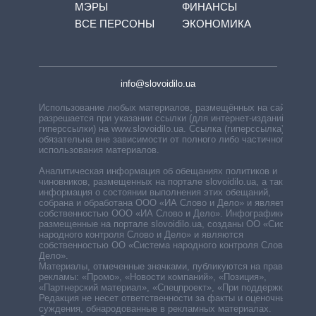
МЭРЫ
ФИНАНСЫ
ВСЕ ПЕРСОНЫ
ЭКОНОМИКА
info@slovoidilo.ua
Использование любых материалов, размещённых на сайте,
разрешается при указании ссылки (для интернет-изданий —
гиперссылки) на www.slovoidilo.ua. Ссылка (гиперссылка)
обязательна вне зависимости от полного либо частичного
использования материалов.
Аналитическая информация об обещаниях политиков и
чиновников, размещенных на портале slovoidilo.ua, а также
информация о состоянии выполнения этих обещаний,
собрана и обработана ООО «ИА Слово и Дело» и является
собственностью ООО «ИА Слово и Дело». Инфографики,
размещенные на портале slovoidilo.ua, созданы ОО «Система
народного контроля Слово и Дело» и являются
собственностью ОО «Система народного контроля Слово и
Дело».
Материалы, отмеченные значками, публикуются на правах
рекламы: «Промо», «Новости компаний», «Позиция»,
«Партнерский материал», «Спецпроект», «При поддержке».
Редакция не несет ответственности за факты и оценочные
суждения, обнародованные в рекламных материалах.