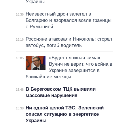
Украины
Неизвестный дрон залетел в
16:36
Болгарию и взорвался возле границы
с Румынией
Россияне атаковали Никополь: сгорел
16:16
автобус, погиб водитель
«Будет сложная зима»:
16:05
Вучич не верит, что война в
Украине завершится в
ближайшие месяцы
В Береговском ТЦК выявили
15:48
массовые нарушения
Ни одной целой ТЭС: Зеленский
15:38
описал ситуацию в энергетике
Украины