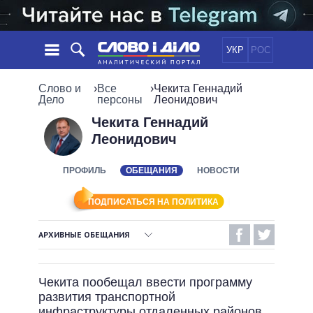
УКР
РОС
НОВОСТИ
Слово и
›
Все
›
Чекита Геннадий
Дело
персоны
Леонидович
ОБЕЩАНИЯ
ЛЕНТА
ПОЛИТИКА
Чекита Геннадий
Леонидович
СОБЫТИЯ
ЭКОНОМИКА
ПОЛИТИКИ
СТАТЬИ
ОБЩЕСТВО
ПРОФИЛЬ
ОБЕЩАНИЯ
НОВОСТИ
ИНФОГРАФИКА
МНЕНИЯ
МИР
ВСЕ ПОЛИТИКИ
ОБЗОРЫ
ПРЕЗИДЕНТ И ОФИС
ПОДПИСАТЬСЯ НА ПОЛИТИКА
ВИДЕО
ДАЙДЖЕСТЫ
ВЕРХОВНАЯ РАДА
АРХИВНЫЕ ОБЕЩАНИЯ
ПОДДЕРЖАТЬ
КАБИНЕТ МИНИСТРОВ
ВЫПОЛНЕННЫЕ ОБЕЩАНИЯ
ГЛАВЫ ОБЛАДМИНИСТРАЦИЙ
СРАВНЕНИЕ ПОЛИТИКОВ
Чекита пообещал ввести программу
МЭРЫ
НЕВЫПОЛНЕННЫЕ ОБЕЩАНИЯ
развития транспортной
ВСЕ ПЕРСОНЫ
ОБЕЩАНИЯ В ПРОЦЕССЕ
инфраструктуры отдаленных районов