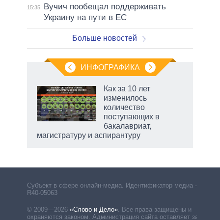
Вучич пообещал поддерживать
15:35
Украину на пути в ЕС
Больше новостей
ИНФОГРАФИКА
 5
Как за 10 лет
го
изменилось
сть
количество
ВР
поступающих в
бакалавриат,
магистратуру и аспирантуру
Субъект в сфере онлайн-медиа. Идентификатор медиа –
R40-05063
© 2009—2026
«Слово и Дело»
.
Все права защищены и
охраняются законом. Администрация сайта оставляет за