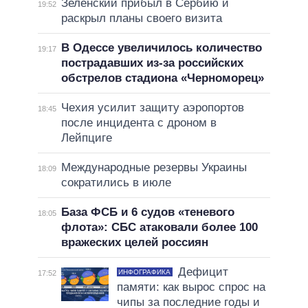
Зеленский прибыл в Сербию и
19:52
раскрыл планы своего визита
В Одессе увеличилось количество
19:17
пострадавших из-за российских
обстрелов стадиона «Черноморец»
Чехия усилит защиту аэропортов
18:45
после инцидента с дроном в
Лейпциге
Международные резервы Украины
18:09
сократились в июле
База ФСБ и 6 судов «теневого
18:05
флота»: СБС атаковали более 100
вражеских целей россиян
Дефицит
ИНФОГРАФИКА
17:52
памяти: как вырос спрос на
чипы за последние годы и