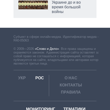
Украине до и во
время большой
войны
рф
Субъект в сфере онлайн-медиа. Идентификатор медиа –
R40-05063
© 2009—2026
«Слово и Дело»
.
Все права защищены и
охраняются законом. Администрация сайта оставляет за
собой право не соглашаться с информацией, которая
публикуется на сайте, владельцами или авторами которой
являются третьи лица.
УКР
РОС
О НАС
КОНТАКТЫ
ПРАВИЛА
МОНИТОРИНГ
ТЕМАТИКИ