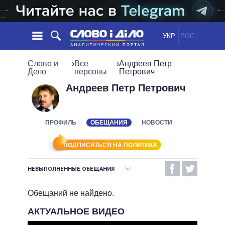
УКР
РОС
НОВОСТИ
Слово и
›
Все
›
Андреев Петр
Дело
персоны
Петрович
ОБЕЩАНИЯ
ЛЕНТА
ПОЛИТИКА
Андреев Петр Петрович
СОБЫТИЯ
ЭКОНОМИКА
ПОЛИТИКИ
СТАТЬИ
ОБЩЕСТВО
ПРОФИЛЬ
ОБЕЩАНИЯ
НОВОСТИ
ИНФОГРАФИКА
МНЕНИЯ
МИР
ВСЕ ПОЛИТИКИ
ОБЗОРЫ
ПРЕЗИДЕНТ И ОФИС
ПОДПИСАТЬСЯ НА ПОЛИТИКА
ВИДЕО
ДАЙДЖЕСТЫ
ВЕРХОВНАЯ РАДА
НЕВЫПОЛНЕННЫЕ ОБЕЩАНИЯ
ПОДДЕРЖАТЬ
КАБИНЕТ МИНИСТРОВ
ВЫПОЛНЕННЫЕ ОБЕЩАНИЯ
ГЛАВЫ ОБЛАДМИНИСТРАЦИЙ
Обещаний не найдено.
СРАВНЕНИЕ ПОЛИТИКОВ
МЭРЫ
НЕВЫПОЛНЕННЫЕ ОБЕЩАНИЯ
АКТУАЛЬНОЕ ВИДЕО
ВСЕ ПЕРСОНЫ
ОБЕЩАНИЯ В ПРОЦЕССЕ