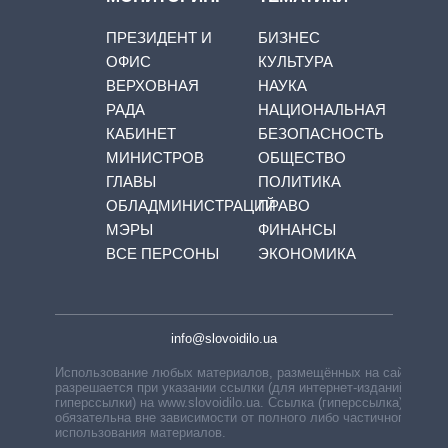
ПРЕЗИДЕНТ И
БИЗНЕС
ОФИС
КУЛЬТУРА
ВЕРХОВНАЯ
НАУКА
РАДА
НАЦИОНАЛЬНАЯ
КАБИНЕТ
БЕЗОПАСНОСТЬ
МИНИСТРОВ
ОБЩЕСТВО
ГЛАВЫ
ПОЛИТИКА
ОБЛАДМИНИСТРАЦИЙ
ПРАВО
МЭРЫ
ФИНАНСЫ
ВСЕ ПЕРСОНЫ
ЭКОНОМИКА
info@slovoidilo.ua
Использование любых материалов, размещённых на сайте,
разрешается при указании ссылки (для интернет-изданий —
гиперссылки) на www.slovoidilo.ua. Ссылка (гиперссылка)
обязательна вне зависимости от полного либо частичного
использования материалов.