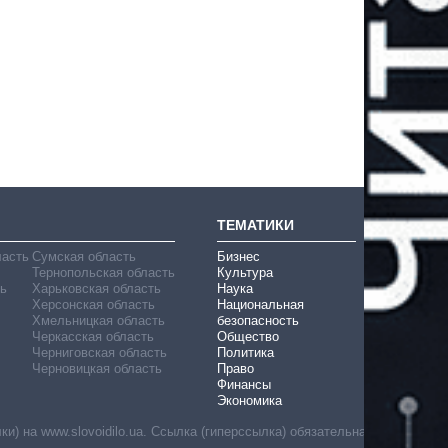
ТЕМАТИКИ
ласть
Сумская область
Бизнес
Тернопольская область
Культура
ь
Харьковская область
Наука
Херсонская область
Национальная
Хмельницкая область
безопасность
Черкасская область
Общество
Черниговская область
Политика
Черновицкая область
Право
Финансы
Экономика
) на www.slovoidilo.ua. Ссылка (гиперссылка) обязательна