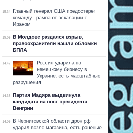
Главный генерал США предостерег
15:34
команду Трампа от эскалации с
Ираном
В Молдове раздался взрыв,
15:09
правоохранители нашли обломки
БПЛА
Россия ударила по
14:42
немецкому бизнесу в
Украине, есть масштабные
разрушения
Партия Мадяра выдвинула
14:33
кандидата на пост президента
Венгрии
В Черниговской области дрон рф
14:09
ударил возле магазина, есть раненые