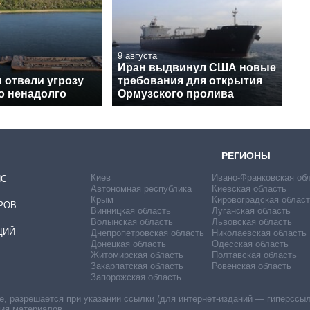
9 августа
Иран выдвинул США новые
 отвели угрозу
требования для открытия
о ненадолго
Ормузского пролива
РЕГИОНЫ
Киев
Ивано-Франковская об
ИС
Автономная республика
Киевская область
Крым
Кировоградская област
РОВ
Винницкая область
Луганская область
Волынская область
Львовская область
ЦИЙ
Днепропетровская область
Николаевская область
Донецкая область
Одесская область
Житомирская область
Полтавская область
Закарпатская область
Ровенская область
Запорожская область
 разрешается при указании ссылки (для интернет-изданий — гиперссылки
ния материалов.