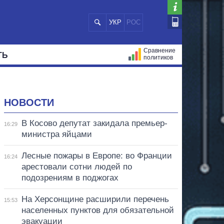
УКР
РОС
Сравнение
ТЬ
политиков
СТРАЦИЙ
МЭРЫ
ВСЕ ПЕРСОНЫ
НОВОСТИ
В Косово депутат закидала премьер-
16:29
министра яйцами
Лесные пожары в Европе: во Франции
16:24
арестовали сотни людей по
подозрениям в поджогах
На Херсонщине расширили перечень
15:53
населенных пунктов для обязательной
эвакуации