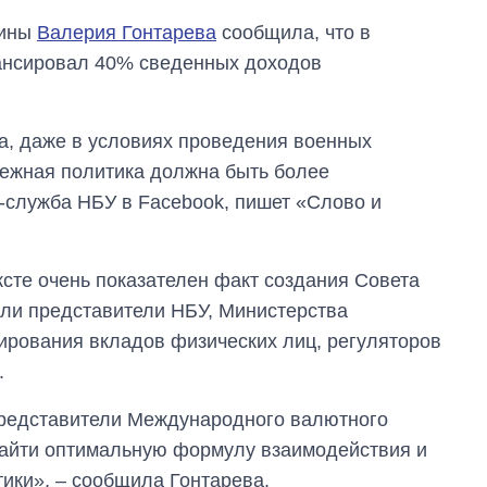
аины
Валерия Гонтарева
сообщила, что в
ансировал 40% сведенных доходов
а, даже в условиях проведения военных
нежная политика должна быть более
с-служба НБУ в Facebook, пишет «Слово и
ксте очень показателен факт создания Совета
шли представители НБУ, Министерства
ирования вкладов физических лиц, регуляторов
Дефицит памяти:
как вырос спрос
.
на чипы за
последние годы и
представители Международного валютного
что прогнозируют
найти оптимальную формулу взаимодействия и
на 2027-й
ики», – сообщила Гонтарева.