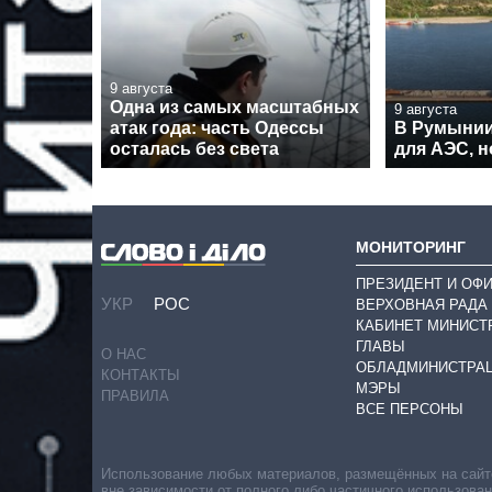
9 августа
Одна из самых масштабных
9 августа
атак года: часть Одессы
В Румынии
осталась без света
для АЭС, н
МОНИТОРИНГ
ПРЕЗИДЕНТ И ОФ
УКР
РОС
ВЕРХОВНАЯ РАДА
КАБИНЕТ МИНИСТ
ГЛАВЫ
О НАС
ОБЛАДМИНИСТРА
КОНТАКТЫ
МЭРЫ
ПРАВИЛА
ВСЕ ПЕРСОНЫ
Использование любых материалов, размещённых на сайте,
вне зависимости от полного либо частичного использова