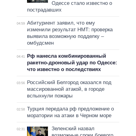
Одессе стало известно о
пострадавших
Абитуриент заявил, что ему
04:59
изменили результат НМТ: проверка
выявила возможную подделку –
омбудсмен
Рф нанесла комбинированный
04:41
ракетно-дроновый удар по Одессе:
что известно о последствиях
Российский Белгород оказался под
03:56
массированной атакой, в городе
вспыхнули пожары
Турция передала рф предложение о
02:58
моратории на атаки в Черном море
Зеленский назвал
02:31
возможные сроки боевого