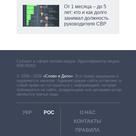
От 1 месяца – до 5
лет: кто и как долго
занимал должность
руководителя СВР
рф
Субъект в сфере онлайн-медиа. Идентификатор медиа –
R40-05063
© 2009—2026
«Слово и Дело»
.
Все права защищены и
охраняются законом. Администрация сайта оставляет за
собой право не соглашаться с информацией, которая
публикуется на сайте, владельцами или авторами которой
являются третьи лица.
УКР
РОС
О НАС
КОНТАКТЫ
ПРАВИЛА