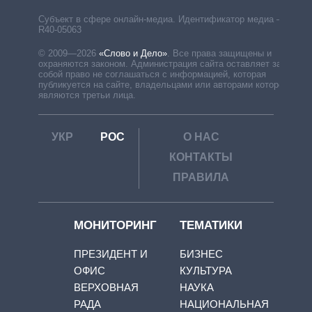
Субъект в сфере онлайн-медиа. Идентификатор медиа –
R40-05063
© 2009—2026
«Слово и Дело»
.
Все права защищены и
охраняются законом. Администрация сайта оставляет за
собой право не соглашаться с информацией, которая
публикуется на сайте, владельцами или авторами которой
являются третьи лица.
УКР
РОС
О НАС
КОНТАКТЫ
ПРАВИЛА
МОНИТОРИНГ
ТЕМАТИКИ
ПРЕЗИДЕНТ И
БИЗНЕС
ОФИС
КУЛЬТУРА
ВЕРХОВНАЯ
НАУКА
РАДА
НАЦИОНАЛЬНАЯ