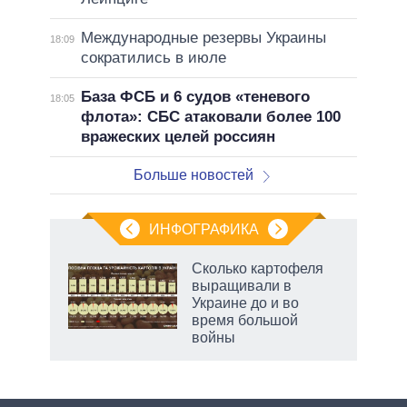
Международные резервы Украины
18:09
сократились в июле
База ФСБ и 6 судов «теневого
18:05
флота»: СБС атаковали более 100
вражеских целей россиян
Больше новостей
ИНФОГРАФИКА
 5
Сколько картофеля
го
выращивали в
сть
Украине до и во
ВР
время большой
войны
рф