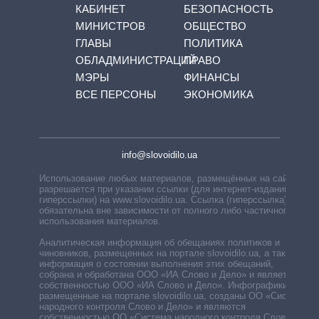
КАБИНЕТ
БЕЗОПАСНОСТЬ
МИНИСТРОВ
ОБЩЕСТВО
ГЛАВЫ
ПОЛИТИКА
ОБЛАДМИНИСТРАЦИЙ
ПРАВО
МЭРЫ
ФИНАНСЫ
ВСЕ ПЕРСОНЫ
ЭКОНОМИКА
info@slovoidilo.ua
Использование любых материалов, размещённых на сайте,
разрешается при указании ссылки (для интернет-изданий —
гиперссылки) на www.slovoidilo.ua. Ссылка (гиперссылка)
обязательна вне зависимости от полного либо частичного
использования материалов.
Аналитическая информация об обещаниях политиков и
чиновников, размещенных на портале slovoidilo.ua, а также
информация о состоянии выполнения этих обещаний,
собрана и обработана ООО «ИА Слово и Дело» и является
собственностью ООО «ИА Слово и Дело». Инфографики,
размещенные на портале slovoidilo.ua, созданы ОО «Система
народного контроля Слово и Дело» и являются
собственностью ОО «Система народного контроля Слово и