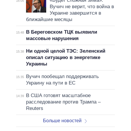
«Будет сложная зима»:
16:05
Вучич не верит, что война в
Украине завершится в
ближайшие месяцы
В Береговском ТЦК выявили
15:48
массовые нарушения
Ни одной целой ТЭС: Зеленский
15:38
описал ситуацию в энергетике
Украины
Вучич пообещал поддерживать
15:35
Украину на пути в ЕС
В США готовят масштабное
14:39
расследование против Трампа –
Reuters
Больше новостей