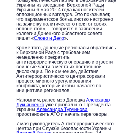
Коммунистической партии в Верховной Раде
Украины из заседания Верховной Рады
Украины 6 мая 2014 года как носителей
оппозиционных взглядов. Это показывает,
что парламентское большинство настроено
на зачистку политического поля от своих
оппонентов», – говорится в заявлении
коллегии Донецкого областного совета,
пишет «
Слово и Дело
».
Кроме того, донецкие регионалы обратились
к Верховной Раде с требованием
немедленно прекратить
антитеррористическую операцию и отвести
воинские части в места их постоянной
дислокации. По их мнению, действия
Антитеррористического центра сорвали
процесс мирного урегулирования
конфликта, который якобы начался по
инициативе регионалов.
Напомним, ранее мэр Донецка
Александр
Лукьянченко
уже призвал и. о. Президента
Украины
Александра Турчинова
приостановить АТО и начать переговоры.
7 мая руководитель Антитеррористического
центра при Службе безопасности Украины