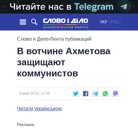
УКР
РОС
НОВОСТИ
Слово и Дело
›
Лента публикаций
В вотчине Ахметова
ОБЕЩАНИЯ
ЛЕНТА
ПОЛИТИКА
защищают
СОБЫТИЯ
ЭКОНОМИКА
ПОЛИТИКИ
коммунистов
СТАТЬИ
ОБЩЕСТВО
ИНФОГРАФИКА
МНЕНИЯ
МИР
ВСЕ ПОЛИТИКИ
ОБЗОРЫ
ПРЕЗИДЕНТ И ОФИС
ВИДЕО
8 мая 2014, 11:09
ДАЙДЖЕСТЫ
ВЕРХОВНАЯ РАДА
ПОДДЕРЖАТЬ
КАБИНЕТ МИНИСТРОВ
Читати українською
ГЛАВЫ ОБЛАДМИНИСТРАЦИЙ
СРАВНЕНИЕ ПОЛИТИКОВ
МЭРЫ
ВСЕ ПЕРСОНЫ