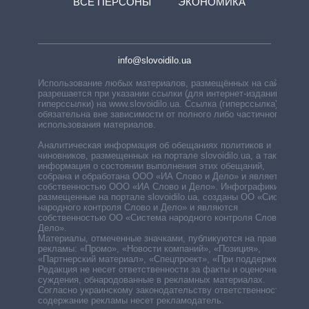
ВСЕ ПЕРСОНЫ
ЭКОНОМИКА
info@slovoidilo.ua
Использование любых материалов, размещённых на сайте,
разрешается при указании ссылки (для интернет-изданий —
гиперссылки) на www.slovoidilo.ua. Ссылка (гиперссылка)
обязательна вне зависимости от полного либо частичного
использования материалов.
Аналитическая информация об обещаниях политиков и
чиновников, размещенных на портале slovoidilo.ua, а также
информация о состоянии выполнения этих обещаний,
собрана и обработана ООО «ИА Слово и Дело» и является
собственностью ООО «ИА Слово и Дело». Инфографики,
размещенные на портале slovoidilo.ua, созданы ОО «Система
народного контроля Слово и Дело» и являются
собственностью ОО «Система народного контроля Слово и
Дело».
Материалы, отмеченные значками, публикуются на правах
рекламы: «Промо», «Новости компаний», «Позиция»,
«Партнерский материал», «Спецпроект», «При поддержке».
Редакция не несет ответственности за факты и оценочные
суждения, обнародованные в рекламных материалах.
Согласно украинскому законодательству ответственность за
содержание рекламы несет рекламодатель.