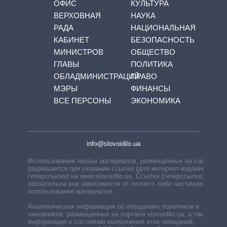
ОФИС
КУЛЬТУРА
ВЕРХОВНАЯ
НАУКА
РАДА
НАЦИОНАЛЬНАЯ
КАБИНЕТ
БЕЗОПАСНОСТЬ
МИНИСТРОВ
ОБЩЕСТВО
ГЛАВЫ
ПОЛИТИКА
ОБЛАДМИНИСТРАЦИЙ
ПРАВО
МЭРЫ
ФИНАНСЫ
ВСЕ ПЕРСОНЫ
ЭКОНОМИКА
info@slovoidilo.ua
Использование любых материалов, размещённых на сайте,
разрешается при указании ссылки (для интернет-изданий —
гиперссылки) на www.slovoidilo.ua. Ссылка (гиперссылка)
обязательна вне зависимости от полного либо частичного
использования материалов.
Аналитическая информация об обещаниях политиков и
чиновников, размещенных на портале slovoidilo.ua, а также
информация о состоянии выполнения этих обещаний,