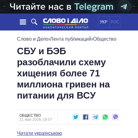
УКР
РОС
НОВОСТИ
Слово и Дело
›
Лента публикаций
›
Общество
СБУ и БЭБ
ОБЕЩАНИЯ
ЛЕНТА
ПОЛИТИКА
разоблачили схему
СОБЫТИЯ
ЭКОНОМИКА
ПОЛИТИКИ
хищения более 71
СТАТЬИ
ОБЩЕСТВО
ИНФОГРАФИКА
МНЕНИЯ
МИР
ВСЕ ПОЛИТИКИ
миллиона гривен на
ОБЗОРЫ
ПРЕЗИДЕНТ И ОФИС
питании для ВСУ
ВИДЕО
ДАЙДЖЕСТЫ
ВЕРХОВНАЯ РАДА
ПОДДЕРЖАТЬ
КАБИНЕТ МИНИСТРОВ
ГЛАВЫ ОБЛАДМИНИСТРАЦИЙ
ОБЩЕСТВО
СРАВНЕНИЕ ПОЛИТИКОВ
21 мая 2026, 18:07
МЭРЫ
Читати українською
ВСЕ ПЕРСОНЫ