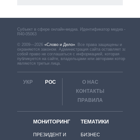
Субъект в сфере онлайн-медиа. Идентификатор медиа –
R40-05063
© 2009—2026
«Слово и Дело»
.
Все права защищены и
охраняются законом. Администрация сайта оставляет за
собой право не соглашаться с информацией, которая
публикуется на сайте, владельцами или авторами которой
являются третьи лица.
УКР
РОС
О НАС
КОНТАКТЫ
ПРАВИЛА
МОНИТОРИНГ
ТЕМАТИКИ
ПРЕЗИДЕНТ И
БИЗНЕС