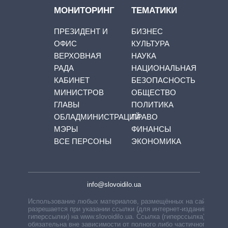
МОНИТОРИНГ
ТЕМАТИКИ
ПРЕЗИДЕНТ И
БИЗНЕС
ОФИС
КУЛЬТУРА
ВЕРХОВНАЯ
НАУКА
РАДА
НАЦИОНАЛЬНАЯ
КАБИНЕТ
БЕЗОПАСНОСТЬ
МИНИСТРОВ
ОБЩЕСТВО
ГЛАВЫ
ПОЛИТИКА
ОБЛАДМИНИСТРАЦИЙ
ПРАВО
МЭРЫ
ФИНАНСЫ
ВСЕ ПЕРСОНЫ
ЭКОНОМИКА
info@slovoidilo.ua
Использование любых материалов, размещённых на сайте,
разрешается при указании ссылки (для интернет-изданий —
гиперссылки) на www.slovoidilo.ua. Ссылка (гиперссылка)
обязательна вне зависимости от полного либо частичного