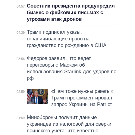
Советник президента предупредил
04:57
бизнес о фейковых письмах с
угрозами атак дронов
Трамп подписал указы,
04:39
ограничивающие право на
гражданство по рождению в США
Федоров заявил, что ведет
03:56
переговоры с Маском об
использования Starlink для ударов по
рф
«Нам тоже нужны ракеты»:
02:59
Трамп прокомментировал
запрос Украины на Patriot
Минобороны получит данные
01:59
украинцев из налоговой для сверки
воинского учета: что известно