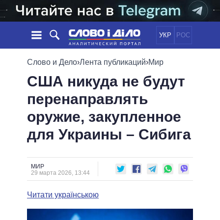
УКР
РОС
НОВОСТИ
Слово и Дело
›
Лента публикаций
›
Мир
США никуда не будут
ОБЕЩАНИЯ
ЛЕНТА
ПОЛИТИКА
перенаправлять
СОБЫТИЯ
ЭКОНОМИКА
ПОЛИТИКИ
оружие, закупленное
СТАТЬИ
ОБЩЕСТВО
ИНФОГРАФИКА
МНЕНИЯ
МИР
ВСЕ ПОЛИТИКИ
для Украины – Сибига
ОБЗОРЫ
ПРЕЗИДЕНТ И ОФИС
ВИДЕО
ДАЙДЖЕСТЫ
ВЕРХОВНАЯ РАДА
МИР
ПОДДЕРЖАТЬ
КАБИНЕТ МИНИСТРОВ
29 марта 2026, 13:44
ГЛАВЫ ОБЛАДМИНИСТРАЦИЙ
СРАВНЕНИЕ ПОЛИТИКОВ
Читати українською
МЭРЫ
ВСЕ ПЕРСОНЫ