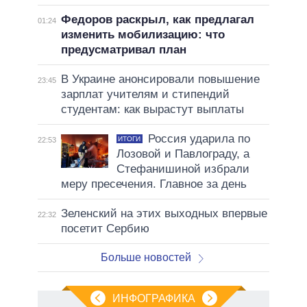
Федоров раскрыл, как предлагал
01:24
изменить мобилизацию: что
предусматривал план
В Украине анонсировали повышение
23:45
зарплат учителям и стипендий
студентам: как вырастут выплаты
Россия ударила по
ИТОГИ
22:53
Лозовой и Павлограду, а
Стефанишиной избрали
меру пресечения. Главное за день
Зеленский на этих выходных впервые
22:32
посетит Сербию
Больше новостей
ИНФОГРАФИКА