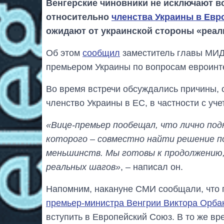
Венгерские чиновники не исключают в
относительно
членства Украины в Евр
ожидают от украинской стороны «реал
Об этом
сообщил
заместитель главы МИД 
премьером Украины по вопросам евроинт
Во время встречи обсуждались причины, 
членство Украины в ЕС, в частности с уч
«Вице-премьер пообещал, что лично под
которого – совместно найти решение п
меньшинств. Мы готовы к продолжению,
реальных шагов»
, – написал он.
Напомним, накануне СМИ сообщали, что
премьер-министра Венгрии Виктора Орба
вступить в Европейский Союз. В то же вр