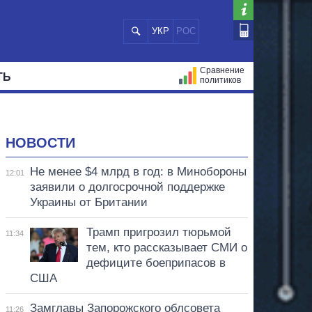
УКР
РОС
Сравнение
ТЬ
политиков
СТРАЦИЙ
МЭРЫ
ВСЕ ПЕРСОНЫ
НОВОСТИ
Не менее $4 млрд в год: в Минобороны
12:01
заявили о долгосрочной поддержке
Украины от Британии
Трамп пригрозил тюрьмой
11:34
тем, кто рассказывает СМИ о
дефиците боеприпасов в
США
Замглавы Запорожского облсовета
11:26