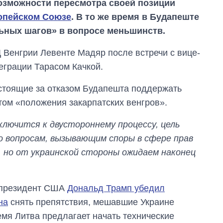
озможности пересмотра своей позиции
опейском Союзе
. В то же время в Будапеште
ьных шагов» в вопросе меньшинств.
Венгрии Левенте Мадяр после встречи с вице-
еграции Тарасом Качкой.
стоящие за отказом Будапешта поддержать
етом «положения закарпатских венгров».
ключится к двустороннему процессу, цель
о вопросам, вызывающим споры в сфере прав
 но от украинской стороны ожидаем наконец
 президент США
Дональд Трамп убедил
на
снять препятствия, мешавшие Украине
Как выросли
емя Литва предлагает начать технические
тарифы на