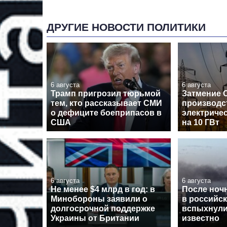
ДРУГИЕ НОВОСТИ ПОЛИТИКИ
6 августа
6 августа
Трамп пригрозил тюрьмой
Затмение 
тем, кто рассказывает СМИ
производс
о дефиците боеприпасов в
электричес
США
на 10 ГВт
6 августа
6 августа
Не менее $4 млрд в год: в
После ноч
Минобороны заявили о
в российс
долгосрочной поддержке
вспыхнули
Украины от Британии
известно