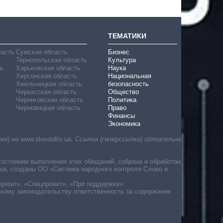
ТЕМАТИКИ
ласть
Сумская область
Бизнес
Тернопольская область
Культура
ь
Харьковская область
Наука
Херсонская область
Национальная
Хмельницкая область
безопасность
Черкасская область
Общество
Черниговская область
Политика
Черновицкая область
Право
Финансы
Экономика
) на www.slovoidilo.ua. Ссылка (гиперссылка) обязательна
состоянии выполнения этих обещаний, собрана и обработана
ua, созданы ОО «Система народного контроля Слово и
ериал», «Спецпроект», «При поддержке».
скому законодательству ответственность за содержание