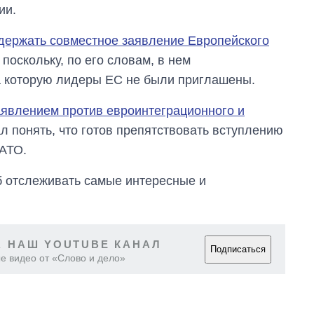
ии.
холодную воду в
городах Украины
на начало августа
держать совместное заявление Европейского
поскольку, по его словам, в нем
а которую лидеры ЕС не были приглашены.
явлением против евроинтеграционного и
ал понять, что готов препятствовать вступлению
НАТО.
об отслеживать самые интересные и
 НАШ YOUTUBE КАНАЛ
Подписаться
е видео от «Слово и дело»