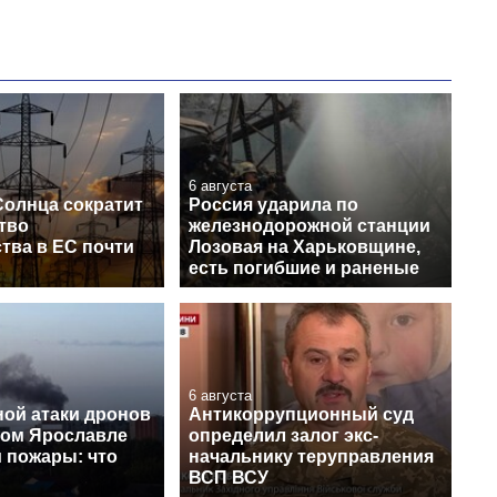
6 августа
Солнца сократит
Россия ударила по
тво
железнодорожной станции
тва в ЕС почти
Лозовая на Харьковщине,
есть погибшие и раненые
6 августа
ной атаки дронов
Антикоррупционный суд
ком Ярославле
определил залог экс-
 пожары: что
начальнику теруправления
ВСП ВСУ