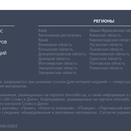
РЕГИОНЫ
Киев
Ивано-Франковская об
ИС
Автономная республика
Киевская область
Крым
Кировоградская област
РОВ
Винницкая область
Луганская область
Волынская область
Львовская область
ЦИЙ
Днепропетровская область
Николаевская область
Донецкая область
Одесская область
Житомирская область
Полтавская область
Закарпатская область
Ровенская область
Запорожская область
 разрешается при указании ссылки (для интернет-изданий — гиперссылки
ния материалов.
овников, размещенных на портале slovoidilo.ua, а также информация о 
«ИА Слово и Дело». Инфографики, размещенные на портале slovoidilo.
о контроля Слово и Дело».
х рекламы: «Промо», «Новости компаний», «Позиция», «Партнерский мат
е суждения, обнародованные в рекламных материалах. Согласно украин
R40-05063