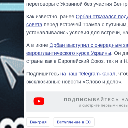
переговоры с Украиной без участия Венгр
Как известно, ранее
Орбан отказался под
совета
перед встречей Трампа с путиным, 
устанавливались условия для встречи, н
А в июне
Орбан выступил с очередным за
евроатлантического курса Украины
. Он д
страны как в Европейский Союз, так и в 
Подпишитесь
на наш Telegram-канал
, чт
эксклюзивные новости «Слово и дело».
ПОДПИСЫВАЙТЕСЬ НА
и смотрите первыми новы
Венгрия
Вступление в ЕС