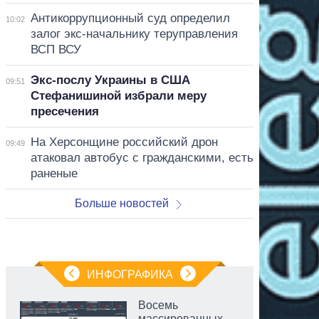
Антикоррупционный суд определил
10:02
залог экс-начальнику теруправления
ВСП ВСУ
Экс-послу Украины в США
09:51
Стефанишиной избрали меру
пресечения
На Херсонщине российский дрон
09:49
атаковал автобус с гражданскими, есть
раненые
Больше новостей
ИНФОГРАФИКА
Восемь
массированных