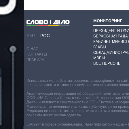
МОНИТОРИНГ
ПРЕЗИДЕНТ И ОФ
УКР
РОС
ВЕРХОВНАЯ РАДА
КАБИНЕТ МИНИСТ
ГЛАВЫ
О НАС
ОБЛАДМИНИСТРА
КОНТАКТЫ
МЭРЫ
ПРАВИЛА
ВСЕ ПЕРСОНЫ
Использование любых материалов, размещённых на сайте,
вне зависимости от полного либо частичного использова
Аналитическая информация об обещаниях политиков и чин
ООО «ИА Слово и Дело» и является собственностью ООО 
Дело» и являются собственностью ОО «Система народног
Материалы, отмеченные значками, публикуются на права
Редакция не несет ответственности за факты и оценочны
рекламы несет рекламодатель.
Субъект в сфере онлайн-медиа. Идентификатор медиа – 