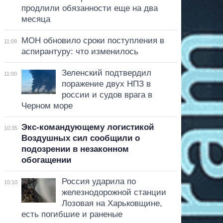
продлили обязанности еще на два
месяца
МОН обновило сроки поступления в
11:09
аспирантуру: что изменилось
Зеленский подтвердил
11:00
поражение двух НПЗ в
россии и судов врага в
Черном море
Экс-командующему логистикой
10:35
Воздушных сил сообщили о
подозрении в незаконном
обогащении
Россия ударила по
10:10
железнодорожной станции
Лозовая на Харьковщине,
есть погибшие и раненые