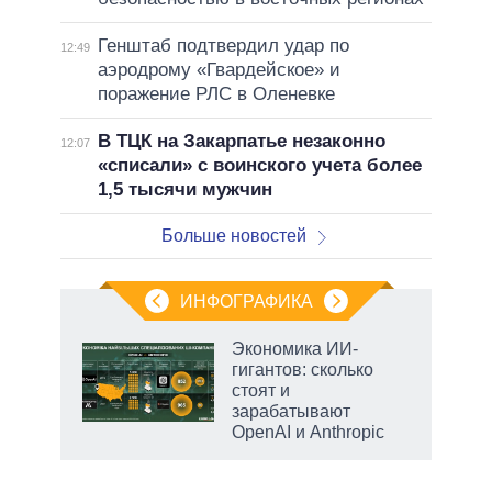
Генштаб подтвердил удар по
12:49
аэродрому «Гвардейское» и
поражение РЛС в Оленевке
В ТЦК на Закарпатье незаконно
12:07
«списали» с воинского учета более
1,5 тысячи мужчин
Больше новостей
ИНФОГРАФИКА
еля
Экономика ИИ-
гигантов: сколько
стоят и
зарабатывают
OpenAI и Anthropic
рф