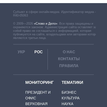
Субъект в сфере онлайн-медиа. Идентификатор медиа –
R40-05063
© 2009—2026
«Слово и Дело»
.
Все права защищены и
охраняются законом. Администрация сайта оставляет за
собой право не соглашаться с информацией, которая
публикуется на сайте, владельцами или авторами которой
являются третьи лица.
УКР
РОС
О НАС
КОНТАКТЫ
ПРАВИЛА
МОНИТОРИНГ
ТЕМАТИКИ
ПРЕЗИДЕНТ И
БИЗНЕС
ОФИС
КУЛЬТУРА
ВЕРХОВНАЯ
НАУКА