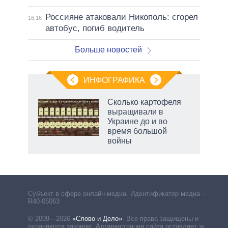
Россияне атаковали Никополь: сгорел
16:16
автобус, погиб водитель
Больше новостей
ИНФОГРАФИКА
Сколько картофеля
выращивали в
Украине до и во
ет
время большой
войны
маги
Субъект в сфере онлайн-медиа. Идентификатор медиа –
R40-05063
© 2009—2026
«Слово и Дело»
.
Все права защищены и
охраняются законом. Администрация сайта оставляет за