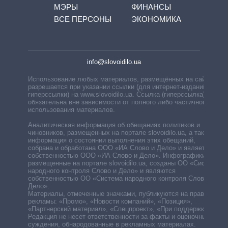
МЭРЫ
ФИНАНСЫ
ВСЕ ПЕРСОНЫ
ЭКОНОМИКА
info@slovoidilo.ua
Использование любых материалов, размещённых на сайте,
разрешается при указании ссылки (для интернет-изданий —
гиперссылки) на www.slovoidilo.ua. Ссылка (гиперссылка)
обязательна вне зависимости от полного либо частичного
использования материалов.
Аналитическая информация об обещаниях политиков и
чиновников, размещенных на портале slovoidilo.ua, а также
информация о состоянии выполнения этих обещаний,
собрана и обработана ООО «ИА Слово и Дело» и является
собственностью ООО «ИА Слово и Дело». Инфографики,
размещенные на портале slovoidilo.ua, созданы ОО «Система
народного контроля Слово и Дело» и являются
собственностью ОО «Система народного контроля Слово и
Дело».
Материалы, отмеченные значками, публикуются на правах
рекламы: «Промо», «Новости компаний», «Позиция»,
«Партнерский материал», «Спецпроект», «При поддержке».
Редакция не несет ответственности за факты и оценочные
суждения, обнародованные в рекламных материалах.