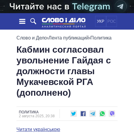
УКР
РОС
НОВОСТИ
Слово и Дело
›
Лента публикаций
›
Политика
Кабмин согласовал
ОБЕЩАНИЯ
ЛЕНТА
ПОЛИТИКА
увольнение Гайдая с
СОБЫТИЯ
ЭКОНОМИКА
ПОЛИТИКИ
должности главы
СТАТЬИ
ОБЩЕСТВО
ИНФОГРАФИКА
МНЕНИЯ
МИР
ВСЕ ПОЛИТИКИ
Мукачевской РГА
ОБЗОРЫ
ПРЕЗИДЕНТ И ОФИС
(дополнено)
ВИДЕО
ДАЙДЖЕСТЫ
ВЕРХОВНАЯ РАДА
ПОДДЕРЖАТЬ
КАБИНЕТ МИНИСТРОВ
ГЛАВЫ ОБЛАДМИНИСТРАЦИЙ
ПОЛИТИКА
СРАВНЕНИЕ ПОЛИТИКОВ
2 августа 2025, 20:38
МЭРЫ
Читати українською
ВСЕ ПЕРСОНЫ