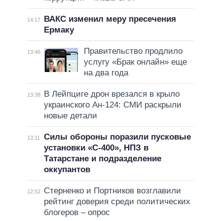
ВАКС изменил меру пресечения
14:17
Ермаку
Правительство продлило
13:46
услугу «Брак онлайн» еще
на два года
В Лейпциге дрон врезался в крыло
13:38
украинского Ан-124: СМИ раскрыли
новые детали
Силы обороны поразили пусковые
13:11
установки «С-400», НПЗ в
Татарстане и подразделение
оккупантов
Стерненко и Портников возглавили
12:52
рейтинг доверия среди политических
блогеров – опрос