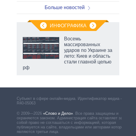
Больше новостей
ИНФОГРАФИКА
 5
Восемь
го
массированных
сть
ударов по Украине за
ВР
лето: Киев и область
стали главной целью
рф
маги
Субъект в сфере онлайн-медиа. Идентификатор медиа –
R40-05063
© 2009—2026
«Слово и Дело»
.
Все права защищены и
охраняются законом. Администрация сайта оставляет за
собой право не соглашаться с информацией, которая
публикуется на сайте, владельцами или авторами которой
являются третьи лица.