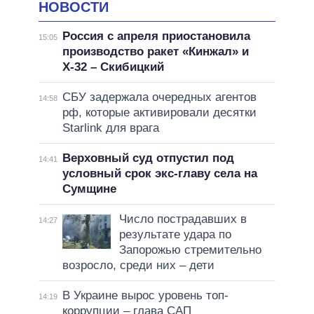
НОВОСТИ
Россия с апреля приостановила
15:05
производство ракет «Кинжал» и
Х-32 – Скибицкий
СБУ задержала очередных агентов
14:58
рф, которые активировали десятки
Starlink для врага
Верховный суд отпустил под
14:41
условный срок экс-главу села на
Сумщине
Число пострадавших в
14:27
результате удара по
Запорожью стремительно
возросло, среди них – дети
В Украине вырос уровень топ-
14:19
коррупции – глава САП