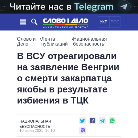
УКР
РОС
НОВОСТИ
Слово и
›
Лента
›
Национальная
Дело
публикаций
безопасность
ОБЕЩАНИЯ
ЛЕНТА
ПОЛИТИКА
В ВСУ отреагировали
СОБЫТИЯ
ЭКОНОМИКА
на заявление Венгрии
ПОЛИТИКИ
СТАТЬИ
ОБЩЕСТВО
о смерти закарпатца
ИНФОГРАФИКА
МНЕНИЯ
МИР
ВСЕ ПОЛИТИКИ
якобы в результате
ОБЗОРЫ
ПРЕЗИДЕНТ И ОФИС
ВИДЕО
избиения в ТЦК
ДАЙДЖЕСТЫ
ВЕРХОВНАЯ РАДА
ПОДДЕРЖАТЬ
КАБИНЕТ МИНИСТРОВ
ГЛАВЫ ОБЛАДМИНИСТРАЦИЙ
СРАВНЕНИЕ ПОЛИТИКОВ
НАЦИОНАЛЬНАЯ
МЭРЫ
БЕЗОПАСНОСТЬ
10 июля 2025, 20:10
ВСЕ ПЕРСОНЫ