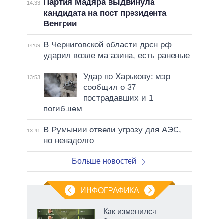
Партия Мадяра выдвинула
14:33
кандидата на пост президента
Венгрии
В Черниговской области дрон рф
14:09
ударил возле магазина, есть раненые
Удар по Харькову: мэр
13:53
сообщил о 37
пострадавших и 1
погибшем
В Румынии отвели угрозу для АЭС,
13:41
но ненадолго
Больше новостей
ИНФОГРАФИКА
Как изменился