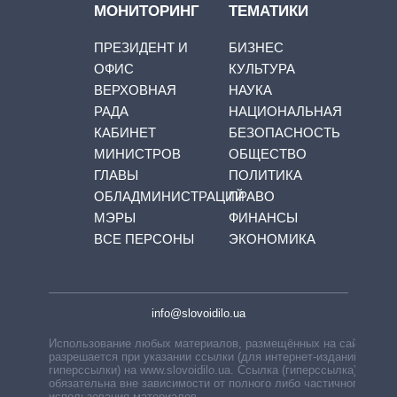
МОНИТОРИНГ
ТЕМАТИКИ
ПРЕЗИДЕНТ И
БИЗНЕС
ОФИС
КУЛЬТУРА
ВЕРХОВНАЯ
НАУКА
РАДА
НАЦИОНАЛЬНАЯ
КАБИНЕТ
БЕЗОПАСНОСТЬ
МИНИСТРОВ
ОБЩЕСТВО
ГЛАВЫ
ПОЛИТИКА
ОБЛАДМИНИСТРАЦИЙ
ПРАВО
МЭРЫ
ФИНАНСЫ
ВСЕ ПЕРСОНЫ
ЭКОНОМИКА
info@slovoidilo.ua
Использование любых материалов, размещённых на сайте,
разрешается при указании ссылки (для интернет-изданий —
гиперссылки) на www.slovoidilo.ua. Ссылка (гиперссылка)
обязательна вне зависимости от полного либо частичного
использования материалов.