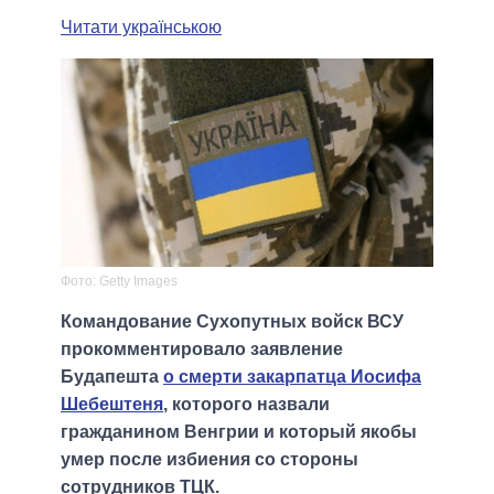
Читати українською
Фото: Getty Images
Командование Сухопутных войск ВСУ
прокомментировало заявление
Будапешта
о смерти закарпатца Иосифа
Шебештеня
, которого назвали
гражданином Венгрии и который якобы
умер после избиения со стороны
сотрудников ТЦК.