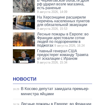
В Черниговской области дрон
рф ударил возле магазина,
есть раненые
9 августа 2026, 14:09
На Херсонщине расширили
перечень населенных пунктов
для обязательной эвакуации
9 августа 2026, 15:53
Лесные пожары в Европе: во
Франции арестовали сотни
людей по подозрениям в
поджогах
9 августа 2026, 16:24
Главный генерал США
предостерег команду Трампа
от эскалации с Ираном
9 августа 2026, 15:34
НОВОСТИ
В Косово депутат закидала премьер-
16:29
министра яйцами
Лесные пожары в Европе: во Франции
16:24