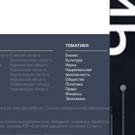
ТЕМАТИКИ
ласть
Сумская область
Бизнес
Тернопольская область
Культура
ь
Харьковская область
Наука
Херсонская область
Национальная
Хмельницкая область
безопасность
Черкасская область
Общество
Черниговская область
Политика
Черновицкая область
Право
Финансы
Экономика
) на www.slovoidilo.ua. Ссылка (гиперссылка) обязательна
состоянии выполнения этих обещаний, собрана и обработана
ua, созданы ОО «Система народного контроля Слово и