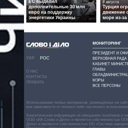
ЕС выделил
8 августа
дополнительные 30 млн
Турция ог
евро на поддержку
движение 
энергетики Украины
море из-за
МОНИТОРИНГ
ПРЕЗИДЕНТ И ОФ
УКР
РОС
ВЕРХОВНАЯ РАДА
КАБИНЕТ МИНИСТ
ГЛАВЫ
О НАС
ОБЛАДМИНИСТРА
КОНТАКТЫ
МЭРЫ
ПРАВИЛА
ВСЕ ПЕРСОНЫ
Использование любых материалов, размещённых на сайте,
вне зависимости от полного либо частичного использова
Аналитическая информация об обещаниях политиков и чин
ООО «ИА Слово и Дело» и является собственностью ООО 
Дело» и являются собственностью ОО «Система народног