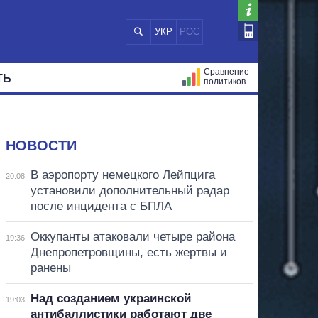
УКР
РОС
Сравнение
ТЬ
политиков
СТРАЦИЙ
МЭРЫ
ВСЕ ПЕРСОНЫ
НОВОСТИ
В аэропорту немецкого Лейпцига
20:08
установили дополнительный радар
после инцидента с БПЛА
Оккупанты атаковали четыре района
19:36
Днепропетровщины, есть жертвы и
ранены
Над созданием украинской
19:03
антибаллистики работают две