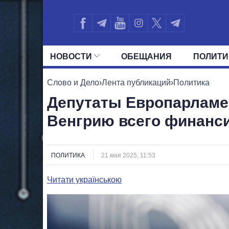
НОВОСТИ
ОБЕЩАНИЯ
ПОЛИТИ
ВСЕ ПОЛИТИКИ
ПРЕЗИДЕНТ И ОФ
Слово и Дело
›
Лента публикаций
›
Политика
Депутаты Европарламе
Венгрию всего финанс
ПОЛИТИКА
21 мая 2025, 11:53
Читати українською