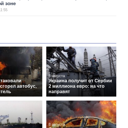
й зоне
11:55
8 августа
атаковали
Украина получит от Сербии
сгорел автобус,
2 миллиона евро: на что
итель
направят
8 августа