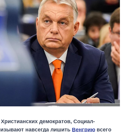
 Христианских демократов, Социал-
ризывают навсегда лишить
Венгрию
всего