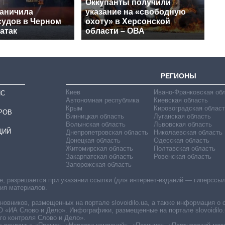
Оккупанты получили
раничила
указание на «свободную
судов в Черном
охоту» в Херсонской
 атак
области – ОВА
РЕГИОНЫ
Киев
Ивано-Франковская об
ИС
Автономная республика
Киевская область
Крым
Кировоградская област
РОВ
Винницкая область
Луганская область
Волынская область
Львовская область
ЦИЙ
Днепропетровская область
Николаевская область
Донецкая область
Одесская область
Житомирская область
Полтавская область
Закарпатская область
Ровенская область
Запорожская область
 разрешается при указании ссылки (для интернет-изданий — гиперссылки
ния материалов.
овников, размещенных на портале slovoidilo.ua, а также информация о 
«ИА Слово и Дело». Инфографики, размещенные на портале slovoidilo.
о контроля Слово и Дело».