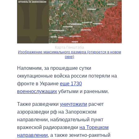
Карта Генштаба
Изображение максимального размера (откроется в новом
окне)
Напомним, за прошедшие сутки
оккупационные войска россии потеряли на
фронте в Украине
еще 1730
военнослужащих
убитыми и ранеными.
Также разведчики
уничтожили
расчет
аэроразведки рф на Запорожском
направлении, наблюдательный пункт
вражеской радиоразведки
на Торецком
направлении
, а также зенитно-ракетный