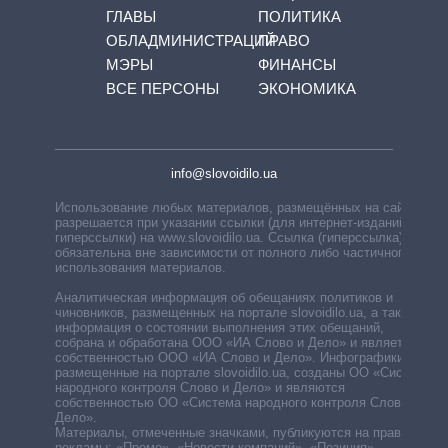
ГЛАВЫ
ПОЛИТИКА
ОБЛАДМИНИСТРАЦИЙ
ПРАВО
МЭРЫ
ФИНАНСЫ
ВСЕ ПЕРСОНЫ
ЭКОНОМИКА
info@slovoidilo.ua
Использование любых материалов, размещённых на сайте,
разрешается при указании ссылки (для интернет-изданий —
гиперссылки) на www.slovoidilo.ua. Ссылка (гиперссылка)
обязательна вне зависимости от полного либо частичного
использования материалов.
Аналитическая информация об обещаниях политиков и
чиновников, размещенных на портале slovoidilo.ua, а также
информация о состоянии выполнения этих обещаний,
собрана и обработана ООО «ИА Слово и Дело» и является
собственностью ООО «ИА Слово и Дело». Инфографики,
размещенные на портале slovoidilo.ua, созданы ОО «Система
народного контроля Слово и Дело» и являются
собственностью ОО «Система народного контроля Слово и
Дело».
Материалы, отмеченные значками, публикуются на правах
рекламы: «Промо», «Новости компаний», «Позиция»,