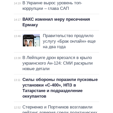
В Украине вырос уровень топ-
14:19
коррупции – глава САП
ВАКС изменил меру пресечения
14:17
Ермаку
Правительство продлило
13:46
услугу «Брак онлайн» еще
на два года
В Лейпциге дрон врезался в крыло
13:38
украинского Ан-124: СМИ раскрыли
новые детали
Силы обороны поразили пусковые
13:11
установки «С-400», НПЗ в
Татарстане и подразделение
оккупантов
Стерненко и Портников возглавили
12:52
рейтинг доверия среди политических