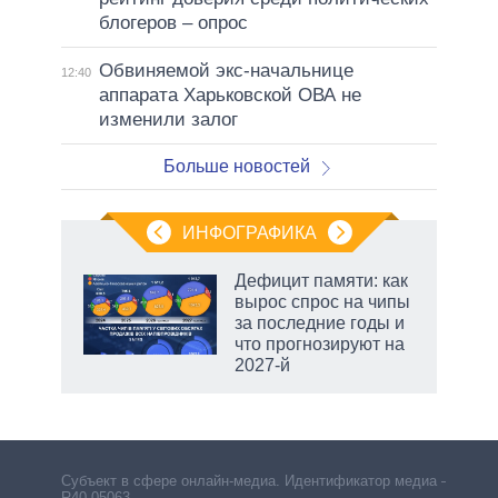
блогеров – опрос
Обвиняемой экс-начальнице
12:40
аппарата Харьковской ОВА не
изменили залог
Больше новостей
ИНФОГРАФИКА
еля
Дефицит памяти: как
вырос спрос на чипы
за последние годы и
что прогнозируют на
2027-й
Субъект в сфере онлайн-медиа. Идентификатор медиа –
R40-05063