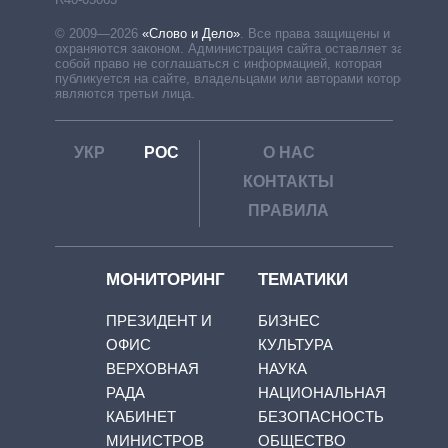
© 2009—2026
«Слово и Дело»
.
Все права защищены и
охраняются законом. Администрация сайта оставляет за
собой право не соглашаться с информацией, которая
публикуется на сайте, владельцами или авторами которой
являются третьи лица.
УКР
РОС
О НАС
КОНТАКТЫ
ПРАВИЛА
МОНИТОРИНГ
ТЕМАТИКИ
ПРЕЗИДЕНТ И
БИЗНЕС
ОФИС
КУЛЬТУРА
ВЕРХОВНАЯ
НАУКА
РАДА
НАЦИОНАЛЬНАЯ
КАБИНЕТ
БЕЗОПАСНОСТЬ
МИНИСТРОВ
ОБЩЕСТВО