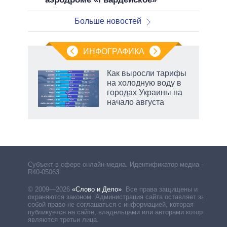
Больше новостей
ИНФОГРАФИКА
Как выросли тарифы
на холодную воду в
городах Украины на
начало августа
Субъект в сфере онлайн-медиа. Идентификатор медиа –
R40-05063
© 2009—2026
«Слово и Дело»
.
Все права защищены и
охраняются законом. Администрация сайта оставляет за
собой право не соглашаться с информацией, которая
публикуется на сайте, владельцами или авторами которой
являются третьи лица.