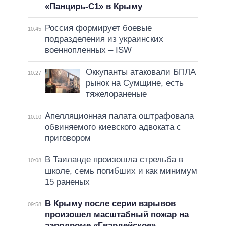
«Панцирь-С1» в Крыму
Россия формирует боевые
10:45
подразделения из украинских
военнопленных – ISW
Оккупанты атаковали БПЛА
10:27
рынок на Сумщине, есть
тяжелораненые
Апелляционная палата оштрафовала
10:10
обвиняемого киевского адвоката с
приговором
В Таиланде произошла стрельба в
10:08
школе, семь погибших и как минимум
15 раненых
В Крыму после серии взрывов
09:58
произошел масштабный пожар на
аэродроме «Гвардейское»