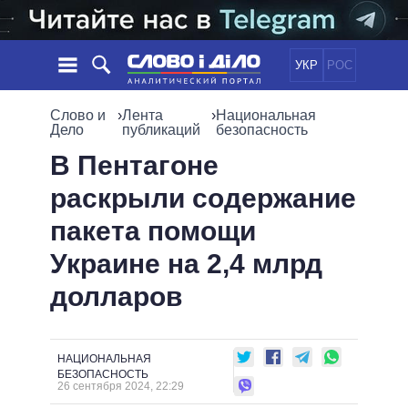
УКР
РОС
НОВОСТИ
Слово и
›
Лента
›
Национальная
Дело
публикаций
безопасность
ОБЕЩАНИЯ
ЛЕНТА
ПОЛИТИКА
В Пентагоне
СОБЫТИЯ
ЭКОНОМИКА
раскрыли содержание
ПОЛИТИКИ
СТАТЬИ
ОБЩЕСТВО
пакета помощи
ИНФОГРАФИКА
МНЕНИЯ
МИР
ВСЕ ПОЛИТИКИ
Украине на 2,4 млрд
ОБЗОРЫ
ПРЕЗИДЕНТ И ОФИС
ВИДЕО
долларов
ДАЙДЖЕСТЫ
ВЕРХОВНАЯ РАДА
ПОДДЕРЖАТЬ
КАБИНЕТ МИНИСТРОВ
ГЛАВЫ ОБЛАДМИНИСТРАЦИЙ
СРАВНЕНИЕ ПОЛИТИКОВ
НАЦИОНАЛЬНАЯ
МЭРЫ
БЕЗОПАСНОСТЬ
26 сентября 2024, 22:29
ВСЕ ПЕРСОНЫ