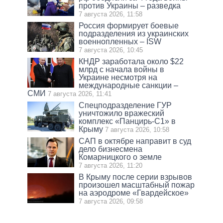
против Украины – разведка
7 августа 2026, 11:58
Россия формирует боевые
подразделения из украинских
военнопленных – ISW
7 августа 2026, 10:45
КНДР заработала около $22
млрд с начала войны в
Украине несмотря на
международные санкции –
СМИ
7 августа 2026, 11:41
Спецподразделение ГУР
уничтожило вражеский
комплекс «Панцирь-С1» в
Крыму
7 августа 2026, 10:58
САП в октябре направит в суд
дело бизнесмена
Комарницкого о земле
7 августа 2026, 11:20
В Крыму после серии взрывов
произошел масштабный пожар
на аэродроме «Гвардейское»
7 августа 2026, 09:58