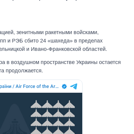
ацией, зенитными ракетными войсками,
пп и РЭБ сбито 24 «шахеда» в пределах
ельницкой и Ивано-Франковской областей.
тра в воздушном пространстве Украины остается
та продолжается.
От 1 месяца – до 5
лет: кто и как долго
занимал
должность