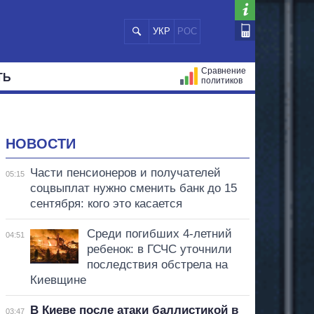
УКР
РОС
Сравнение
ТЬ
политиков
СТРАЦИЙ
МЭРЫ
ВСЕ ПЕРСОНЫ
НОВОСТИ
Части пенсионеров и получателей
05:15
соцвыплат нужно сменить банк до 15
сентября: кого это касается
Среди погибших 4-летний
04:51
ребенок: в ГСЧС уточнили
последствия обстрела на
Киевщине
В Киеве после атаки баллистикой в
03:47