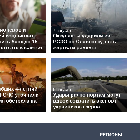
сионеров и
7 августа
ей соцвыплат
Оккупанты ударили из
ить банк до 15
РСЗО по Славянску, есть
кого это касается
жертва и ранены
ибших 4-летний
8 августа
 ГСЧС уточнили
Удары рф по портам могут
ия обстрела на
вдвое сократить экспорт
украинского зерна
РЕГИОНЫ