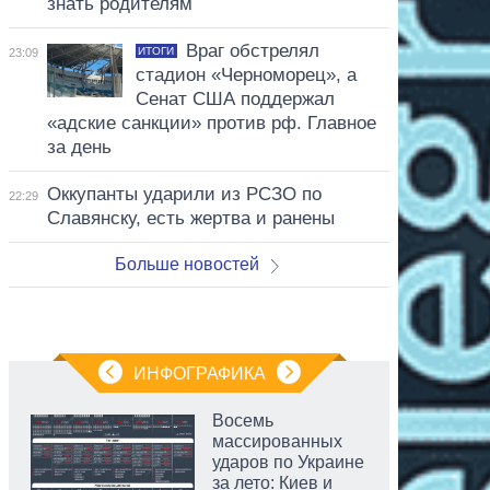
знать родителям
Враг обстрелял
ИТОГИ
23:09
стадион «Черноморец», а
Сенат США поддержал
«адские санкции» против рф. Главное
за день
Оккупанты ударили из РСЗО по
22:29
Славянску, есть жертва и ранены
Больше новостей
ИНФОГРАФИКА
Восемь
массированных
ударов по Украине
за лето: Киев и