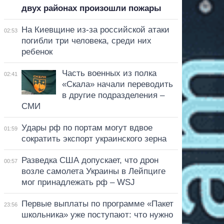
двух районах произошли пожары
На Киевщине из-за российской атаки
02:53
погибли три человека, среди них
ребенок
Часть военных из полка
02:41
«Скала» начали переводить
в другие подразделения –
СМИ
Удары рф по портам могут вдвое
01:59
сократить экспорт украинского зерна
Разведка США допускает, что дрон
00:57
возле самолета Украины в Лейпциге
мог принадлежать рф – WSJ
Первые выплаты по программе «Пакет
23:56
школьника» уже поступают: что нужно