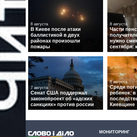
8 августа
8 августа
В Киеве после атаки
Части пен
баллистикой в двух
получател
районах произошли
нужно смен
пожары
сентября: 
8 августа
Среди пог
7 августа
Сенат США поддержал
ребенок: в
законопроект об «адских
последств
санкциях» против россии
Киевщине
МОНИТОРИНГ