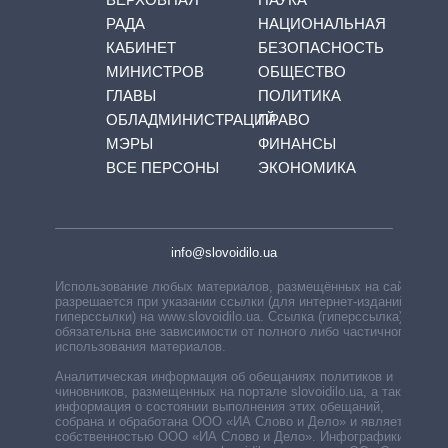
РАДА
НАЦИОНАЛЬНАЯ
КАБИНЕТ
БЕЗОПАСНОСТЬ
МИНИСТРОВ
ОБЩЕСТВО
ГЛАВЫ
ПОЛИТИКА
ОБЛАДМИНИСТРАЦИЙ
ПРАВО
МЭРЫ
ФИНАНСЫ
ВСЕ ПЕРСОНЫ
ЭКОНОМИКА
info@slovoidilo.ua
Использование любых материалов, размещённых на сайте,
разрешается при указании ссылки (для интернет-изданий —
гиперссылки) на www.slovoidilo.ua. Ссылка (гиперссылка)
обязательна вне зависимости от полного либо частичного
использования материалов.
Аналитическая информация об обещаниях политиков и
чиновников, размещенных на портале slovoidilo.ua, а также
информация о состоянии выполнения этих обещаний,
собрана и обработана ООО «ИА Слово и Дело» и является
собственностью ООО «ИА Слово и Дело». Инфографики,