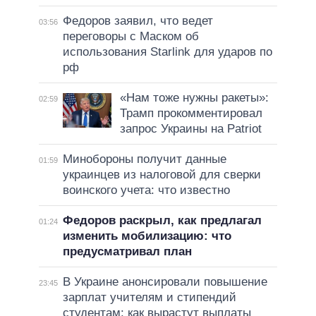
Федоров заявил, что ведет
03:56
переговоры с Маском об
использования Starlink для ударов по
рф
«Нам тоже нужны ракеты»:
02:59
Трамп прокомментировал
запрос Украины на Patriot
Минобороны получит данные
01:59
украинцев из налоговой для сверки
воинского учета: что известно
Федоров раскрыл, как предлагал
01:24
изменить мобилизацию: что
предусматривал план
В Украине анонсировали повышение
23:45
зарплат учителям и стипендий
студентам: как вырастут выплаты