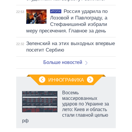
Россия ударила по
ИТОГИ
22:53
Лозовой и Павлограду, а
Стефанишиной избрали
меру пресечения. Главное за день
Зеленский на этих выходных впервые
22:32
посетит Сербию
Больше новостей
ИНФОГРАФИКА
Восемь
о
массированных
ударов по Украине за
лето: Киев и область
ic
стали главной целью
рф