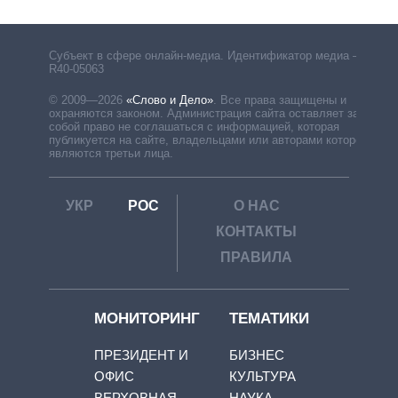
Субъект в сфере онлайн-медиа. Идентификатор медиа –
R40-05063
© 2009—2026
«Слово и Дело»
.
Все права защищены и
охраняются законом. Администрация сайта оставляет за
собой право не соглашаться с информацией, которая
публикуется на сайте, владельцами или авторами которой
являются третьи лица.
УКР
РОС
О НАС
КОНТАКТЫ
ПРАВИЛА
МОНИТОРИНГ
ТЕМАТИКИ
ПРЕЗИДЕНТ И
БИЗНЕС
ОФИС
КУЛЬТУРА
ВЕРХОВНАЯ
НАУКА