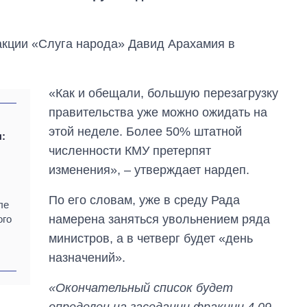
кции «Слуга народа» Давид Арахамия в
«Как и обещали, большую перезагрузку
правительства уже можно ожидать на
этой неделе. Более 50% штатной
:
численности КМУ претерпят
изменения», – утверждает нардеп.
По его словам, уже в среду Рада
ле
намерена заняться увольнением ряда
ого
Как выросли
министров, а в четверг будет «день
тарифы на
назначений».
холодную воду в
городах Украины
на начало августа
«Окончательный список будет
определен на заседании фракции 4.09.