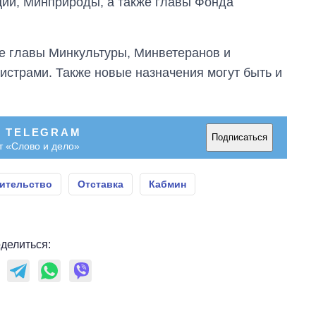
ии, Минприроды, а также главы Фонда
е главы Минкультуры, Минветеранов и
истрами. Также новые назначения могут быть и
В TELEGRAM
Подписаться
т «Слово и дело»
ительство
Отставка
Кабмин
делиться: