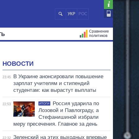
УКР
РОС
Сравнение
ТЬ
политиков
СТРАЦИЙ
МЭРЫ
ВСЕ ПЕРСОНЫ
НОВОСТИ
В Украине анонсировали повышение
23:45
зарплат учителям и стипендий
студентам: как вырастут выплаты
Россия ударила по
ИТОГИ
22:53
Лозовой и Павлограду, а
Стефанишиной избрали
меру пресечения. Главное за день
Зеленский на этих выходных впервые
22:32