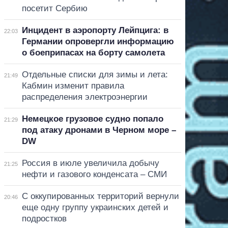
посетит Сербию
Инцидент в аэропорту Лейпцига: в
22:03
Германии опровергли информацию
о боеприпасах на борту самолета
Отдельные списки для зимы и лета:
21:49
Кабмин изменит правила
распределения электроэнергии
Немецкое грузовое судно попало
21:29
под атаку дронами в Черном море –
DW
Россия в июле увеличила добычу
21:25
нефти и газового конденсата – СМИ
С оккупированных территорий вернули
20:46
еще одну группу украинских детей и
подростков