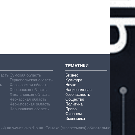
ТЕМАТИКИ
ласть
Сумская область
Бизнес
Тернопольская область
Культура
ь
Харьковская область
Наука
Херсонская область
Национальная
Хмельницкая область
безопасность
Черкасская область
Общество
Черниговская область
Политика
Черновицкая область
Право
Финансы
Экономика
) на www.slovoidilo.ua. Ссылка (гиперссылка) обязательна