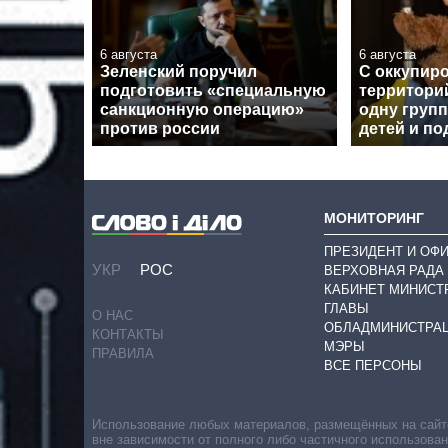
6 августа
6 августа
Зеленский поручил
С оккупир
подготовить «специальную
территори
санкционную операцию»
одну групп
против россии
детей и по
МОНИТОРИНГ
ПРЕЗИДЕНТ И ОФ
УКР
РОС
ВЕРХОВНАЯ РАДА
КАБИНЕТ МИНИСТ
ГЛАВЫ
О НАС
ОБЛАДМИНИСТРА
КОНТАКТЫ
МЭРЫ
ПРАВИЛА
ВСЕ ПЕРСОНЫ
Использование любых материалов, размещённых на сайте,
вне зависимости от полного либо частичного использова