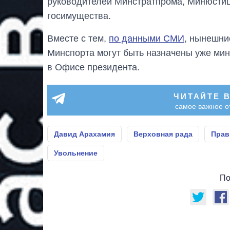
руководителей Минстратпрома, Минюстиц
госимущества.
Вместе с тем,
по данными СМИ
, нынешни
Минспорта могут быть назначены уже мин
в Офисе президента.
ЧИТАЙТЕ 
самое важное о
Давид Арахамия
Верховная рада
Прав
Увольнение
По