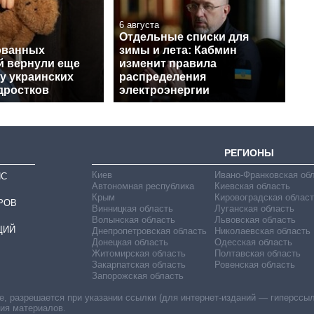
6 августа
Отдельные списки для
ованных
зимы и лета: Кабмин
й вернули еще
изменит правила
у украинских
распределения
дростков
электроэнергии
РЕГИОНЫ
Киев
Ивано-Франковская об
ИС
Автономная республика
Киевская область
Крым
Кировоградская област
РОВ
Винницкая область
Луганская область
Волынская область
Львовская область
ЦИЙ
Днепропетровская область
Николаевская область
Донецкая область
Одесская область
Житомирская область
Полтавская область
Закарпатская область
Ровенская область
Запорожская область
 разрешается при указании ссылки (для интернет-изданий — гиперссылки
ния материалов.