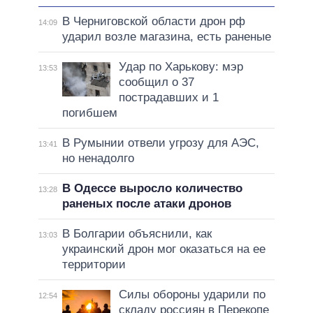
В Черниговской области дрон рф
14:09
ударил возле магазина, есть раненые
Удар по Харькову: мэр
13:53
сообщил о 37
пострадавших и 1
погибшем
В Румынии отвели угрозу для АЭС,
13:41
но ненадолго
В Одессе выросло количество
13:28
раненых после атаки дронов
В Болгарии объяснили, как
13:03
украинский дрон мог оказаться на ее
территории
Силы обороны ударили по
12:54
складу россиян в Перекопе