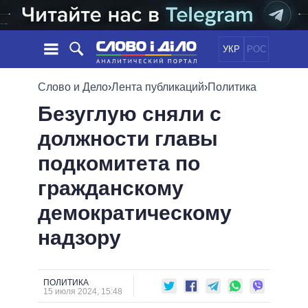
УКР
РОС
НОВОСТИ
Слово и Дело
›
Лента публикаций
›
Политика
Безуглую сняли с
ОБЕЩАНИЯ
ЛЕНТА
ПОЛИТИКА
должности главы
СОБЫТИЯ
ЭКОНОМИКА
ПОЛИТИКИ
подкомитета по
СТАТЬИ
ОБЩЕСТВО
ИНФОГРАФИКА
МНЕНИЯ
МИР
ВСЕ ПОЛИТИКИ
гражданскому
ОБЗОРЫ
ПРЕЗИДЕНТ И ОФИС
демократическому
ВИДЕО
ДАЙДЖЕСТЫ
ВЕРХОВНАЯ РАДА
надзору
ПОДДЕРЖАТЬ
КАБИНЕТ МИНИСТРОВ
ГЛАВЫ ОБЛАДМИНИСТРАЦИЙ
СРАВНЕНИЕ ПОЛИТИКОВ
МЭРЫ
ПОЛИТИКА
15 июля 2024, 15:48
ВСЕ ПЕРСОНЫ