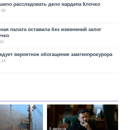
шило расследовать дело нардепа Клочко
:00
ая палата оставила без изменений залог
очко
29
едует вероятное обогащение замгенпрокурора
:14
6 августа