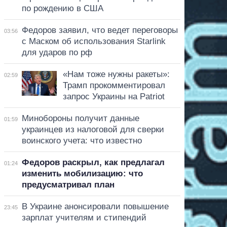
по рождению в США
Федоров заявил, что ведет переговоры
03:56
с Маском об использования Starlink
для ударов по рф
«Нам тоже нужны ракеты»:
02:59
Трамп прокомментировал
запрос Украины на Patriot
Минобороны получит данные
01:59
украинцев из налоговой для сверки
воинского учета: что известно
Федоров раскрыл, как предлагал
01:24
изменить мобилизацию: что
предусматривал план
В Украине анонсировали повышение
23:45
зарплат учителям и стипендий