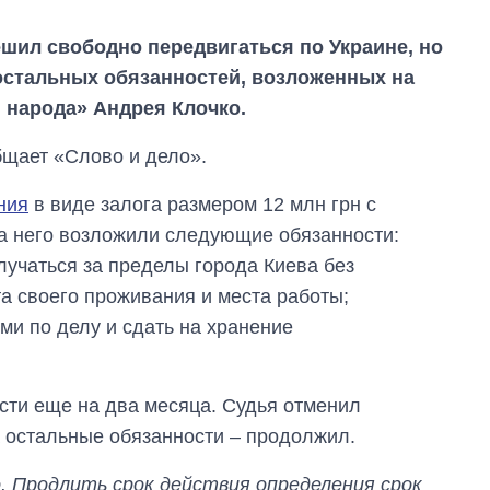
ил свободно передвигаться по Украине, но
 остальных обязанностей, возложенных на
 народа» Андрея Клочко.
бщает «Слово и дело».
ния
в виде залога размером 12 млн грн с
на него возложили следующие обязанности:
лучаться за пределы города Киева без
а своего проживания и места работы;
ми по делу и сдать на хранение
Экономика ИИ-
сти еще на два месяца. Судья отменил
гигантов: сколько
а остальные обязанности – продолжил.
стоят и
зарабатывают
OpenAI и Anthropic
 Продлить срок действия определения срок