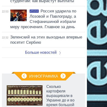
студентам: как вырастут выплаты
Россия ударила по
ИТОГИ
22:53
Лозовой и Павлограду, а
Стефанишиной избрали
меру пресечения. Главное за день
Зеленский на этих выходных впервые
22:32
посетит Сербию
Больше новостей
ИНФОГРАФИКА
Сколько
картофеля
выращивали в
Украине до и во
время большой