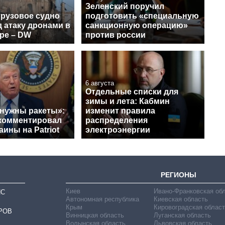
Зеленский поручил
грузовое судно
подготовить «специальную
 атаку дронами в
санкционную операцию»
ре – DW
против россии
6 августа
Отдельные списки для
зимы и лета: Кабмин
 нужны ракеты»:
изменит правила
комментировал
распределения
аины на Patriot
электроэнергии
РЕГИОНЫ
Киев
Ивано-Франковская об
ИС
Автономная республика
Киевская область
Крым
Кировоградская област
РОВ
Винницкая область
Луганская область
Волынская область
Львовская область