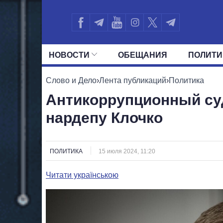
НОВОСТИ
ОБЕЩАНИЯ
ПОЛИТИ
ВСЕ ПОЛИТИКИ
ПРЕЗИДЕНТ И ОФ
Слово и Дело
›
Лента публикаций
›
Политика
Антикоррупционный су
нардепу Клочко
ПОЛИТИКА
15 июля 2024, 11:20
Читати українською