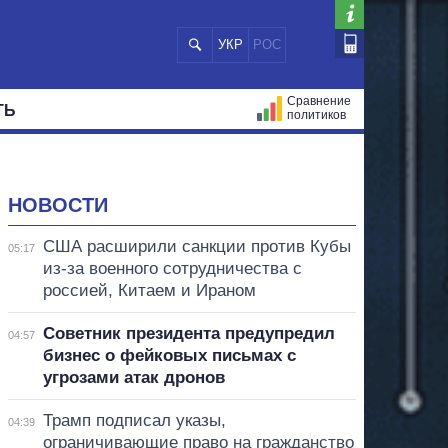
УКР
РОС
Сравнение
ТЬ
политиков
СТРАЦИЙ
МЭРЫ
ВСЕ ПЕРСОНЫ
НОВОСТИ
США расширили санкции против Кубы
05:17
из-за военного сотрудничества с
россией, Китаем и Ираном
Советник президента предупредил
04:57
бизнес о фейковых письмах с
угрозами атак дронов
Трамп подписал указы,
04:39
ограничивающие право на гражданство