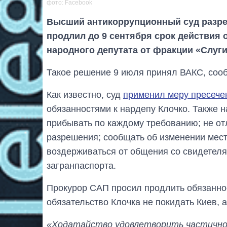
фото: Facebook
Высший антикоррупционный суд разреш
продлил до 9 сентября срок действия
народного депутата от фракции «Слуги
Такое решение 9 июля принял ВАКС, соо
Как известно, суд
применил меру пресече
обязанностями к нардепу Клочко. Также 
прибывать по каждому требованию; не от
разрешения; сообщать об изменении мест
воздерживаться от общения со свидетеля
загранпаспорта.
Прокурор САП просил продлить обязанно
обязательство Клочка не покидать Киев, 
«Ходатайство удовлетворить частично.