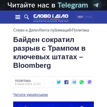
УКР
РОС
НОВОСТИ
Слово и Дело
›
Лента публикаций
›
Политика
Байден сократил
ОБЕЩАНИЯ
ЛЕНТА
ПОЛИТИКА
разрыв с Трампом в
СОБЫТИЯ
ЭКОНОМИКА
ПОЛИТИКИ
ключевых штатах –
СТАТЬИ
ОБЩЕСТВО
ИНФОГРАФИКА
МНЕНИЯ
МИР
ВСЕ ПОЛИТИКИ
Bloomberg
ОБЗОРЫ
ПРЕЗИДЕНТ И ОФИС
ВИДЕО
ДАЙДЖЕСТЫ
ВЕРХОВНАЯ РАДА
ПОЛИТИКА
ПОДДЕРЖАТЬ
КАБИНЕТ МИНИСТРОВ
6 июля 2024, 21:57
ГЛАВЫ ОБЛАДМИНИСТРАЦИЙ
СРАВНЕНИЕ ПОЛИТИКОВ
Читати українською
МЭРЫ
ВСЕ ПЕРСОНЫ