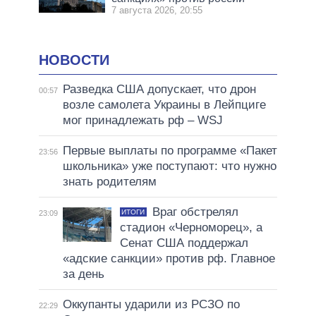
7 августа 2026, 20:55
НОВОСТИ
Разведка США допускает, что дрон
00:57
возле самолета Украины в Лейпциге
мог принадлежать рф – WSJ
Первые выплаты по программе «Пакет
23:56
школьника» уже поступают: что нужно
знать родителям
Враг обстрелял
ИТОГИ
23:09
стадион «Черноморец», а
Сенат США поддержал
«адские санкции» против рф. Главное
за день
Оккупанты ударили из РСЗО по
22:29