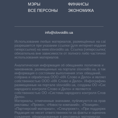
МЭРЫ
ФИНАНСЫ
ВСЕ ПЕРСОНЫ
ЭКОНОМИКА
info@slovoidilo.ua
Использование любых материалов, размещённых на сайте,
разрешается при указании ссылки (для интернет-изданий —
гиперссылки) на www.slovoidilo.ua. Ссылка (гиперссылка)
обязательна вне зависимости от полного либо частичного
использования материалов.
Аналитическая информация об обещаниях политиков и
чиновников, размещенных на портале slovoidilo.ua, а также
информация о состоянии выполнения этих обещаний,
собрана и обработана ООО «ИА Слово и Дело» и является
собственностью ООО «ИА Слово и Дело». Инфографики,
размещенные на портале slovoidilo.ua, созданы ОО «Система
народного контроля Слово и Дело» и являются
собственностью ОО «Система народного контроля Слово и
Дело».
Материалы, отмеченные значками, публикуются на правах
рекламы: «Промо», «Новости компаний», «Позиция»,
«Партнерский материал», «Спецпроект», «При поддержке».
Редакция не несет ответственности за факты и оценочные
суждения, обнародованные в рекламных материалах.