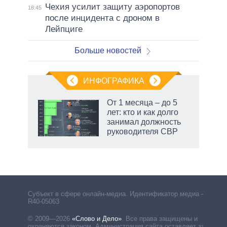
Чехия усилит защиту аэропортов
18:45
после инцидента с дроном в
Лейпциге
Больше новостей
ИНФОГРАФИКА
От 1 месяца – до 5
лет: кто и как долго
не за
занимал должность
асть
руководителя СВР
елью
Субъект в сфере онлайн-медиа. Идентификатор медиа –
R40-05063
© 2009—2026
«Слово и Дело»
.
Все права защищены и
охраняются законом. Администрация сайта оставляет за