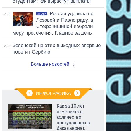
студентам: как вырастут выплаты
Россия ударила по
ИТОГИ
22:53
Лозовой и Павлограду, а
Стефанишиной избрали
меру пресечения. Главное за день
Зеленский на этих выходных впервые
22:32
посетит Сербию
Больше новостей
ИНФОГРАФИКА
Как за 10 лет
изменилось
количество
поступающих в
бакалавриат,