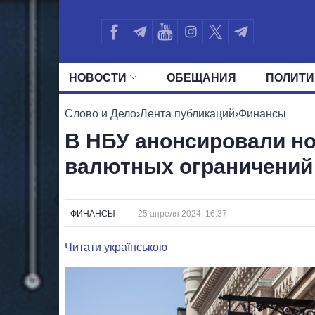
НОВОСТИ
ОБЕЩАНИЯ
ПОЛИТИ
ВСЕ ПОЛИТИКИ
ПРЕЗИДЕНТ И ОФ
Слово и Дело
›
Лента публикаций
›
Финансы
В НБУ анонсировали н
валютных ограничений
ФИНАНСЫ
25 апреля 2024, 16:37
Читати українською