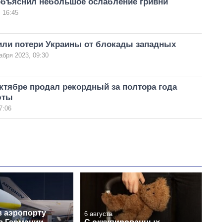
объяснил небольшое ослабление гривни
 16:45
или потери Украины от блокады западных
абря 2023, 09:30
ктябре продал рекордный за полтора года
юты
7:06
в аэропорту
6 августа