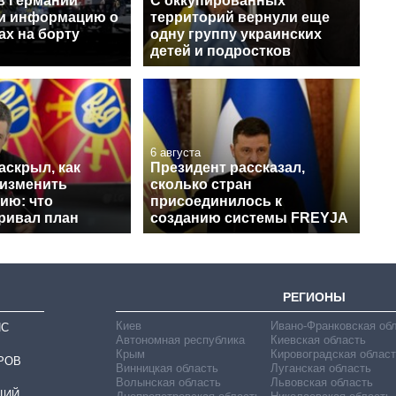
в Германии
С оккупированных
и информацию о
территорий вернули еще
ах на борту
одну группу украинских
детей и подростков
6 августа
аскрыл, как
Президент рассказал,
 изменить
сколько стран
ию: что
присоединилось к
ривал план
созданию системы FREYJA
РЕГИОНЫ
Киев
Ивано-Франковская об
ИС
Автономная республика
Киевская область
Крым
Кировоградская област
РОВ
Винницкая область
Луганская область
Волынская область
Львовская область
ЦИЙ