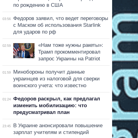
по рождению в США
Федоров заявил, что ведет переговоры
03:56
с Маском об использования Starlink
для ударов по рф
«Нам тоже нужны ракеты»:
02:59
Трамп прокомментировал
запрос Украины на Patriot
Минобороны получит данные
01:59
украинцев из налоговой для сверки
воинского учета: что известно
Федоров раскрыл, как предлагал
01:24
изменить мобилизацию: что
предусматривал план
В Украине анонсировали повышение
23:45
зарплат учителям и стипендий