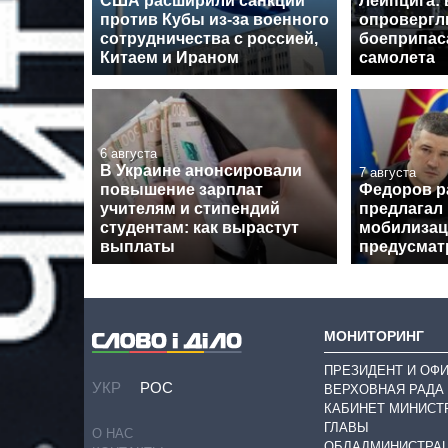
США расширили санкции
Лейпцига: 
против Кубы из-за военного
опровергл
сотрудничества с россией,
боеприпас
Китаем и Ираном
самолета
6 августа
В Украине анонсировали
7 августа
повышение зарплат
Федоров р
учителям и стипендий
предлагал
студентам: как вырастут
мобилизац
выплаты
предусмат
МОНИТОРИНГ
ПРЕЗИДЕНТ И ОФ
УКР
РОС
ВЕРХОВНАЯ РАДА
КАБИНЕТ МИНИСТ
ГЛАВЫ
О НАС
ОБЛАДМИНИСТРА