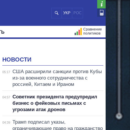
УКР
РОС
Сравнение
ТЬ
политиков
СТРАЦИЙ
МЭРЫ
ВСЕ ПЕРСОНЫ
НОВОСТИ
США расширили санкции против Кубы
05:17
из-за военного сотрудничества с
россией, Китаем и Ираном
Советник президента предупредил
04:57
бизнес о фейковых письмах с
угрозами атак дронов
Трамп подписал указы,
04:39
ограничивающие право на гражданство