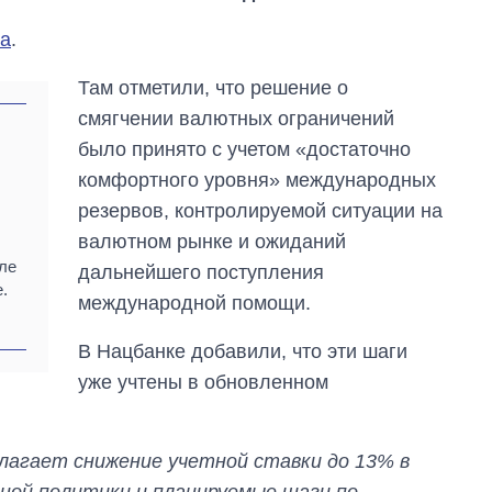
ра
.
Там отметили, что решение о
смягчении валютных ограничений
было принято с учетом «достаточно
комфортного уровня» международных
резервов, контролируемой ситуации на
валютном рынке и ожиданий
ле
дальнейшего поступления
.
международной помощи.
В Нацбанке добавили, что эти шаги
уже учтены в обновленном
Как изменился
бюджет
Министерства
лагает снижение учетной ставки до 13% в
обороны за 13 лет
войны с россией
ной политики и планируемые шаги по