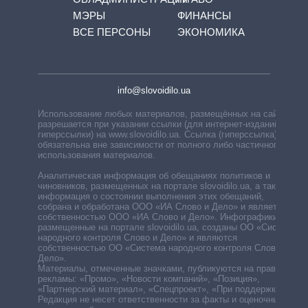
МЭРЫ
ФИНАНСЫ
ВСЕ ПЕРСОНЫ
ЭКОНОМИКА
info@slovoidilo.ua
Использование любых материалов, размещённых на сайте,
разрешается при указании ссылки (для интернет-изданий —
гиперссылки) на www.slovoidilo.ua. Ссылка (гиперссылка)
обязательна вне зависимости от полного либо частичного
использования материалов.
Аналитическая информация об обещаниях политиков и
чиновников, размещенных на портале slovoidilo.ua, а также
информация о состоянии выполнения этих обещаний,
собрана и обработана ООО «ИА Слово и Дело» и является
собственностью ООО «ИА Слово и Дело». Инфографики,
размещенные на портале slovoidilo.ua, созданы ОО «Система
народного контроля Слово и Дело» и являются
собственностью ОО «Система народного контроля Слово и
Дело».
Материалы, отмеченные значками, публикуются на правах
рекламы: «Промо», «Новости компаний», «Позиция»,
«Партнерский материал», «Спецпроект», «При поддержке».
Редакция не несет ответственности за факты и оценочные