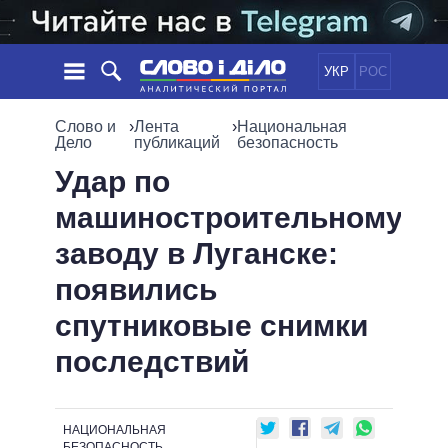
УКР
РОС
НОВОСТИ
Слово и
›
Лента
›
Национальная
Дело
публикаций
безопасность
ОБЕЩАНИЯ
ЛЕНТА
ПОЛИТИКА
Удар по
СОБЫТИЯ
ЭКОНОМИКА
машиностроительному
ПОЛИТИКИ
СТАТЬИ
ОБЩЕСТВО
заводу в Луганске:
ИНФОГРАФИКА
МНЕНИЯ
МИР
ВСЕ ПОЛИТИКИ
появились
ОБЗОРЫ
ПРЕЗИДЕНТ И ОФИС
ВИДЕО
спутниковые снимки
ДАЙДЖЕСТЫ
ВЕРХОВНАЯ РАДА
ПОДДЕРЖАТЬ
КАБИНЕТ МИНИСТРОВ
последствий
ГЛАВЫ ОБЛАДМИНИСТРАЦИЙ
СРАВНЕНИЕ ПОЛИТИКОВ
МЭРЫ
НАЦИОНАЛЬНАЯ
ВСЕ ПЕРСОНЫ
БЕЗОПАСНОСТЬ