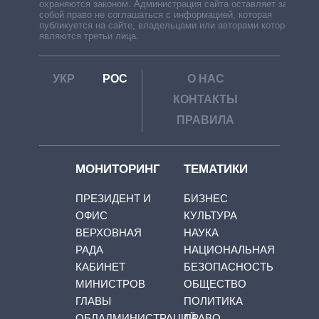
охраняются законом. Администрация сайта оставляет за
собой право не соглашаться с информацией, которая
публикуется на сайте, владельцами или авторами которой
являются третьи лица.
УКР
РОС
О НАС
КОНТАКТЫ
ПРАВИЛА
МОНИТОРИНГ
ТЕМАТИКИ
ПРЕЗИДЕНТ И
БИЗНЕС
ОФИС
КУЛЬТУРА
ВЕРХОВНАЯ
НАУКА
РАДА
НАЦИОНАЛЬНАЯ
КАБИНЕТ
БЕЗОПАСНОСТЬ
МИНИСТРОВ
ОБЩЕСТВО
ГЛАВЫ
ПОЛИТИКА
ОБЛАДМИНИСТРАЦИЙ
ПРАВО