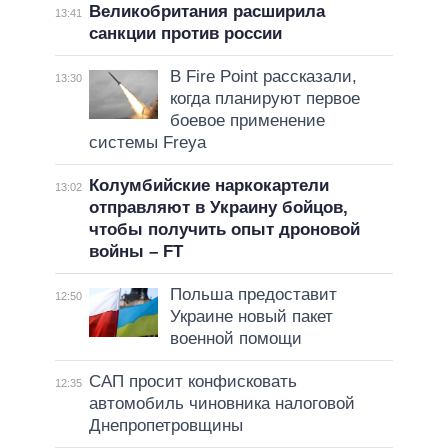
Великобритания расширила
13:41
санкции против россии
В Fire Point рассказали,
13:30
когда планируют первое
боевое применение
системы Freya
Колумбийские наркокартели
13:02
отправляют в Украину бойцов,
чтобы получить опыт дроновой
войны – FT
Польша предоставит
12:50
Украине новый пакет
военной помощи
САП просит конфисковать
12:35
автомобиль чиновника налоговой
Днепропетровщины