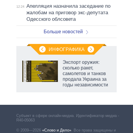
Апелляция назначила заседание по
12:24
жалобам на приговор экс-депутата
Одесского облсовета
Больше новостей
ИНФОГРАФИКА
Экспорт оружия:
сколько ракет,
в
самолетов и танков
продала Украина за
годы независимости
Субъект в сфере онлайн-медиа. Идентификатор медиа –
R40-05063
© 2009—2026
«Слово и Дело»
.
Все права защищены и