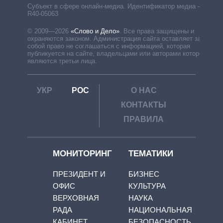
Субъект в сфере онлайн-медиа. Идентификатор медиа –
R40-05063
© 2009—2026
«Слово и Дело»
.
Все права защищены и
охраняются законом. Администрация сайта оставляет за
собой право не соглашаться с информацией, которая
публикуется на сайте, владельцами или авторами которой
являются третьи лица.
УКР
РОС
О НАС
КОНТАКТЫ
ПРАВИЛА
МОНИТОРИНГ
ТЕМАТИКИ
ПРЕЗИДЕНТ И
БИЗНЕС
ОФИС
КУЛЬТУРА
ВЕРХОВНАЯ
НАУКА
РАДА
НАЦИОНАЛЬНАЯ
КАБИНЕТ
БЕЗОПАСНОСТЬ