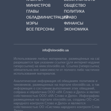
МИНИСТРОВ
ОБЩЕСТВО
ГЛАВЫ
ПОЛИТИКА
ОБЛАДМИНИСТРАЦИЙ
ПРАВО
МЭРЫ
ФИНАНСЫ
ВСЕ ПЕРСОНЫ
ЭКОНОМИКА
info@slovoidilo.ua
Использование любых материалов, размещённых на сайте,
разрешается при указании ссылки (для интернет-изданий —
гиперссылки) на www.slovoidilo.ua. Ссылка (гиперссылка)
обязательна вне зависимости от полного либо частичного
использования материалов.
Аналитическая информация об обещаниях политиков и
чиновников, размещенных на портале slovoidilo.ua, а также
информация о состоянии выполнения этих обещаний,
собрана и обработана ООО «ИА Слово и Дело» и является
собственностью ООО «ИА Слово и Дело». Инфографики,
размещенные на портале slovoidilo.ua, созданы ОО «Система
народного контроля Слово и Дело» и являются
собственностью ОО «Система народного контроля Слово и
Дело».