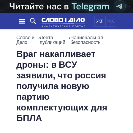
УКР
РОС
НОВОСТИ
Слово и
›
Лента
›
Национальная
Дело
публикаций
безопасность
ОБЕЩАНИЯ
ЛЕНТА
ПОЛИТИКА
Враг накапливает
СОБЫТИЯ
ЭКОНОМИКА
дроны: в ВСУ
ПОЛИТИКИ
СТАТЬИ
ОБЩЕСТВО
заявили, что россия
ИНФОГРАФИКА
МНЕНИЯ
МИР
ВСЕ ПОЛИТИКИ
получила новую
ОБЗОРЫ
ПРЕЗИДЕНТ И ОФИС
ВИДЕО
партию
ДАЙДЖЕСТЫ
ВЕРХОВНАЯ РАДА
ПОДДЕРЖАТЬ
КАБИНЕТ МИНИСТРОВ
комплектующих для
ГЛАВЫ ОБЛАДМИНИСТРАЦИЙ
БПЛА
СРАВНЕНИЕ ПОЛИТИКОВ
МЭРЫ
ВСЕ ПЕРСОНЫ