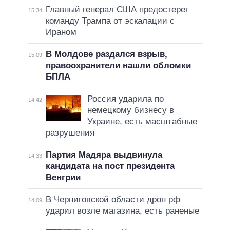
Главный генерал США предостерег
15:34
команду Трампа от эскалации с
Ираном
В Молдове раздался взрыв,
15:09
правоохранители нашли обломки
БПЛА
Россия ударила по
14:42
немецкому бизнесу в
Украине, есть масштабные
разрушения
Партия Мадяра выдвинула
14:33
кандидата на пост президента
Венгрии
В Черниговской области дрон рф
14:09
ударил возле магазина, есть раненые