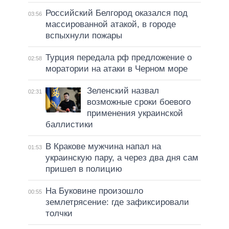
Российский Белгород оказался под
03:56
массированной атакой, в городе
вспыхнули пожары
Турция передала рф предложение о
02:58
моратории на атаки в Черном море
Зеленский назвал
02:31
возможные сроки боевого
применения украинской
баллистики
В Кракове мужчина напал на
01:53
украинскую пару, а через два дня сам
пришел в полицию
На Буковине произошло
00:55
землетрясение: где зафиксировали
толчки