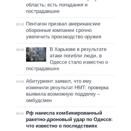
область: есть попадания и
пострадавшие
Пентагон призвал американские
09:18
оборонные компании срочно
увеличить производство оружия
В Харькове в результате
08:45
атаки погибли люди, в
Одессе стало известно о
пострадавших
Абитуриент заявил, что ему
04:59
изменили результат НМТ: проверка
выявила возможную подделку –
омбудсмен
Рф нанесла комбинированный
04:41
ракетно-дроновый удар по Одессе:
что известно о последствиях