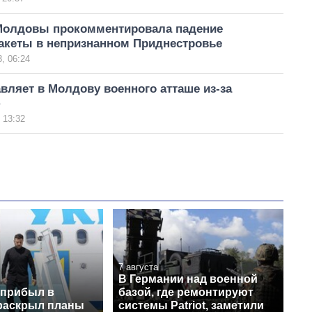
Молдовы прокомментировала падение
акеты в непризнанном Приднестровье
, 06:24
вляет в Молдову военного атташе из-за
ф
 13:32
7 августа
В Германии над военной
 прибыл в
базой, где ремонтируют
раскрыл планы
системы Patriot, заметили