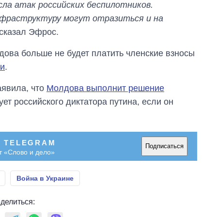
ла атак российских беспилотников.
нфраструктуру могут отразиться и на
сказал Эфрос.
ова больше не будет платить членские взносы
ии
.
явила, что
Молдова выполнит решение
ет российского диктатора путина, если он
В TELEGRAM
Подписаться
т «Слово и дело»
Война в Украине
делиться: