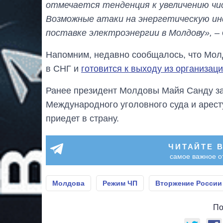
отмечается тенденция к увеличению чис
Возможные атаки на энергетическую и
поставке электроэнергии в Молдову»,
– 
Напомним, недавно сообщалось, что Молд
в СНГ и
готовится к выходу из организац
Ранее президент Молдовы Майя Санду за
Международного уголовного суда и аресту
приедет в страну.
ЧИТАЙТЕ 
самое важное о
Молдова
Режим ЧП
Вторжение России
По