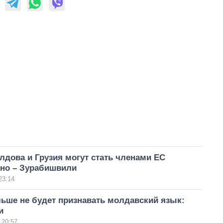
лдова и Грузия могут стать членами ЕС
но – Зурабишвили
23:14
ьше не будет признавать молдавский язык:
и
 20:57