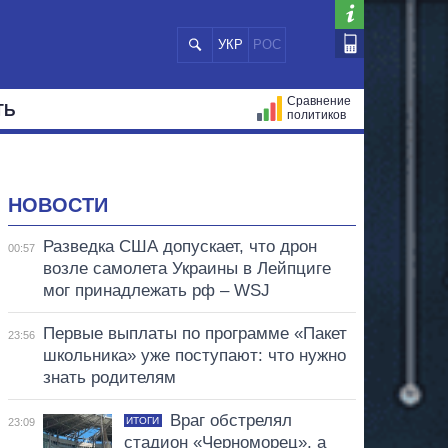
УКР
РОС
Сравнение
ТЬ
политиков
СТРАЦИЙ
МЭРЫ
ВСЕ ПЕРСОНЫ
НОВОСТИ
Разведка США допускает, что дрон
00:57
возле самолета Украины в Лейпциге
мог принадлежать рф – WSJ
Первые выплаты по программе «Пакет
23:56
школьника» уже поступают: что нужно
знать родителям
Враг обстрелял
ИТОГИ
23:09
стадион «Черноморец», а