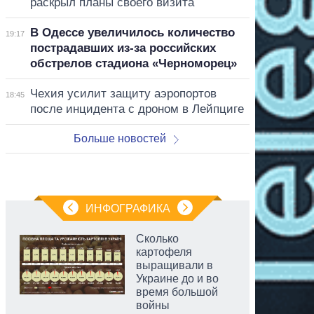
раскрыл планы своего визита
В Одессе увеличилось количество
19:17
пострадавших из-за российских
обстрелов стадиона «Черноморец»
Чехия усилит защиту аэропортов
18:45
после инцидента с дроном в Лейпциге
Больше новостей
ИНФОГРАФИКА
Сколько
картофеля
выращивали в
Украине до и во
время большой
войны