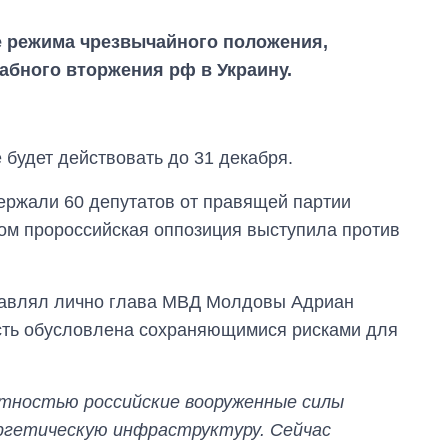
 режима чрезвычайного положения,
абного вторжения рф в Украину.
 будет действовать до 31 декабря.
ержали 60 депутатов от правящей партии
том пророссийская оппозиция выступила против
тавлял лично глава МВД Молдовы Адриан
ость обусловлена сохраняющимися рисками для
Как изменился
бюджет
Министерства
обороны за 13 лет
ятностью российские вооруженные силы
войны с россией
ргетическую инфраструктуру. Сейчас