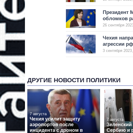
Президент 
обломков р
26 сентября 2023
Чехия напра
агрессии р
3 сентября 2023,
ДРУГИЕ НОВОСТИ ПОЛИТИКИ
7 августа
Чехия усилит защиту
7 августа
аэропортов после
Зеленский
инцидента с дроном в
Сербию и 