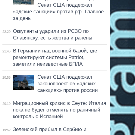
Сенат США поддержал
«адские санкции» против рф. Главное
за день
Оккупанты ударили из РСЗО по
22:29
Славянску, есть жертва и ранены
В Германии над военной базой, где
21:45
ремонтируют системы Patriot,
заметили неизвестные БПЛА
Сенат США поддержал
20:55
законопроект об «адских
санкциях» против россии
Миграционный кризис в Сеуте: Италия
20:19
пока не будет отменять пограничный
контроль с Испанией
Зеленский прибыл в Сербию и
19:52