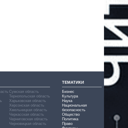
ТЕМАТИКИ
ласть
Сумская область
Бизнес
Тернопольская область
Культура
ь
Харьковская область
Наука
Херсонская область
Национальная
Хмельницкая область
безопасность
Черкасская область
Общество
Черниговская область
Политика
Черновицкая область
Право