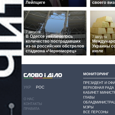
Лейпциге
своего виз
7 августа
В Одессе увеличилось
7 августа
количество пострадавших
Междунар
из-за российских обстрелов
Украины с
стадиона «Черноморец»
июле
МОНИТОРИНГ
ПРЕЗИДЕНТ И ОФ
УКР
РОС
ВЕРХОВНАЯ РАДА
КАБИНЕТ МИНИСТ
ГЛАВЫ
О НАС
ОБЛАДМИНИСТРА
КОНТАКТЫ
МЭРЫ
ПРАВИЛА
ВСЕ ПЕРСОНЫ