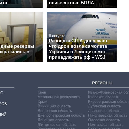
ита
неизвестные БПЛА
8 августа
Разведка США допускает,
одные резервы
что дрон возле самолета
ократились в
Украины в Лейпциге мог
принадлежать рф – WSJ
РЕГИОНЫ
Киев
Ивано-Франковская об
ИС
Автономная республика
Киевская область
Крым
Кировоградская област
РОВ
Винницкая область
Луганская область
Волынская область
Львовская область
ЦИЙ
Днепропетровская область
Николаевская область
Донецкая область
Одесская область
Житомирская область
Полтавская область