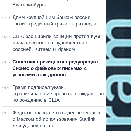
Екатеринбурге
Двум крупнейшим банкам россии
07:51
грозит кредитный кризис – разведка
США расширили санкции против Кубы
05:17
из-за военного сотрудничества с
россией, Китаем и Ираном
Советник президента предупредил
04:57
бизнес о фейковых письмах с
угрозами атак дронов
Трамп подписал указы,
04:39
ограничивающие право на гражданство
по рождению в США
Федоров заявил, что ведет переговоры
03:56
с Маском об использования Starlink
для ударов по рф