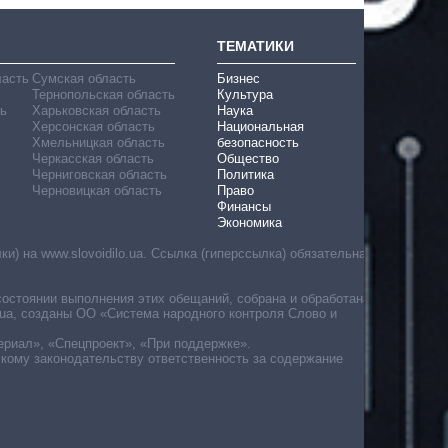
ТЕМАТИКИ
ласть
Сумская область
Бизнес
Тернопольская область
Культура
ь
Харьковская область
Наука
Херсонская область
Национальная
Хмельницкая область
безопасность
Черкасская область
Общество
Черниговская область
Политика
Черновицкая область
Право
Финансы
Экономика
) на www.slovoidilo.ua. Ссылка (гиперссылка) обязательна
состоянии выполнения этих обещаний, собрана и обработана
ua, созданы ОО «Система народного контроля Слово и
ериал», «Спецпроект», «При поддержке».
скому законодательству ответственность за содержание