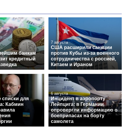
7 августа
США расширили санкции
нейшим банкам
против Кубы из-за военного
озит кредитный
сотрудничества с россией,
азведка
Китаем и Ираном
6 августа
 списки для
Инцидент в аэропорту
а: Кабмин
Лейпцига: в Германии
равила
опровергли информацию о
ения
боеприпасах на борту
ергии
самолета