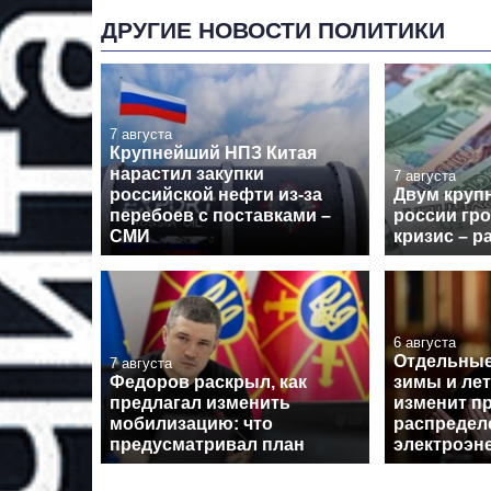
ДРУГИЕ НОВОСТИ ПОЛИТИКИ
7 августа
Крупнейший НПЗ Китая
нарастил закупки
7 августа
российской нефти из-за
Двум круп
перебоев с поставками –
россии гр
СМИ
кризис – р
6 августа
Отдельные
7 августа
Федоров раскрыл, как
зимы и лет
предлагал изменить
изменит п
мобилизацию: что
распредел
предусматривал план
электроэн