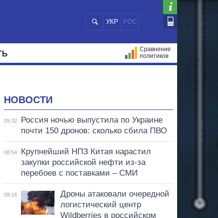
УКР
РОС
Сравнение
ТЬ
политиков
СТРАЦИЙ
МЭРЫ
ВСЕ ПЕРСОНЫ
НОВОСТИ
Россия ночью выпустила по Украине
09:32
почти 150 дронов: сколько сбила ПВО
Крупнейший НПЗ Китая нарастил
08:54
закупки российской нефти из-за
перебоев с поставками – СМИ
Дроны атаковали очередной
08:16
логистический центр
Wildberries в российском