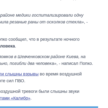
 районе медики госпитализировали одну
чила резаные раны от осколков стекла»
, -
ко сообщил, что в результате ночного
еловека
.
омков в Шевченковском районе Киева, на
но, погибли два человека»
, - написал Попко.
ыли слышны взрывы
во время воздушной
оте сил ПВО.
 воздушной тревоги были слышны звуки
етами «Калибр»
.