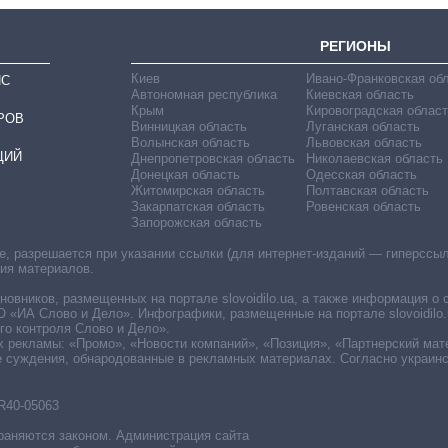
РЕГИОНЫ
Киев
Ивано-Франковская об
ИС
Автономная республика
Киевская область
Крым
Кировоградская област
РОВ
Винницкая область
Луганская область
Волынская область
Львовская область
ЦИЙ
Днепропетровская область
Николаевская область
Донецкая область
Одесская область
Житомирская область
Полтавская область
Закарпатская область
Ровенская область
Запорожская область
 разрешается при указании ссылки (для интернет-изданий — гиперссылки
ния материалов.
овников, размещенных на портале slovoidilo.ua, а также информация о 
«ИА Слово и Дело». Инфографики, размещенные на портале slovoidilo.
о контроля Слово и Дело».
х рекламы: «Промо», «Новости компаний», «Позиция», «Партнерский мат
е суждения, обнародованные в рекламных материалах. Согласно украин
R40-05063
раняются законом. Администрация сайта