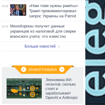
«Нам тоже нужны ракеты»:
02:59
Трамп прокомментировал
запрос Украины на Patriot
Минобороны получит данные
01:59
украинцев из налоговой для сверки
воинского учета: что известно
Больше новостей
ИНФОГРАФИКА
Экономика ИИ-
гигантов: сколько
стоят и
зарабатывают
OpenAI и Anthropic