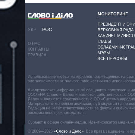
МОНИТОРИНГ
ПРЕЗИДЕНТ И ОФ
УКР
РОС
ВЕРХОВНАЯ РАДА
КАБИНЕТ МИНИСТ
ГЛАВЫ
О НАС
ОБЛАДМИНИСТРА
КОНТАКТЫ
МЭРЫ
ПРАВИЛА
ВСЕ ПЕРСОНЫ
Использование любых материалов, размещённых на сайте,
вне зависимости от полного либо частичного использова
Аналитическая информация об обещаниях политиков и чин
ООО «ИА Слово и Дело» и является собственностью ООО 
Дело» и являются собственностью ОО «Система народног
Материалы, отмеченные значками, публикуются на права
Редакция не несет ответственности за факты и оценочны
рекламы несет рекламодатель.
Субъект в сфере онлайн-медиа. Идентификатор медиа – 
© 2009—2026
«Слово и Дело»
.
Все права защищены и ох