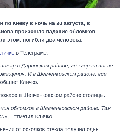
 по Киеву в ночь на 30 августа, в
Киева произошло падение обломков
ри этом, погибли два человека.
Кличко
в Телеграме.
ожар в Дарницком районе, где горит после
омещения. И в Шевченковском районе, где
сообщает Кличко.
пожаре в Шевченковском районе столицы.
Сколько
картофеля
ния обломков в Шевченковском районе. Там
выращивали в
ти»
, - отметил Кличко.
Украине до и во
время большой
войны
нения от осколков стекла получил один