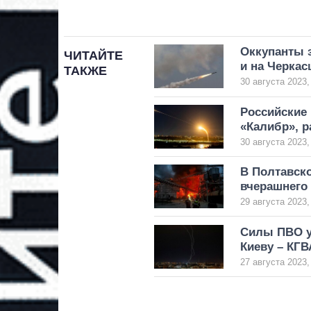
Оккупанты з
ЧИТАЙТЕ
и на Черка
ТАКЖЕ
30 августа 2023,
Российские 
«Калибр», 
30 августа 2023,
В Полтавск
вчерашнего 
29 августа 2023,
Силы ПВО у
Киеву – КГВ
27 августа 2023,