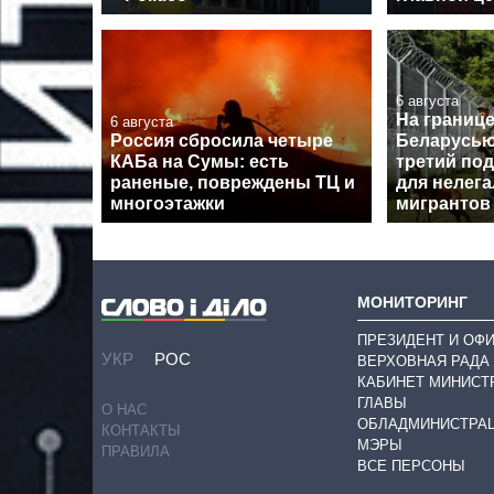
6 августа
На границе
6 августа
Россия сбросила четыре
Беларусью
КАБа на Сумы: есть
третий по
раненые, повреждены ТЦ и
для нелег
многоэтажки
мигрантов
МОНИТОРИНГ
ПРЕЗИДЕНТ И ОФ
УКР
РОС
ВЕРХОВНАЯ РАДА
КАБИНЕТ МИНИСТ
ГЛАВЫ
О НАС
ОБЛАДМИНИСТРА
КОНТАКТЫ
МЭРЫ
ПРАВИЛА
ВСЕ ПЕРСОНЫ