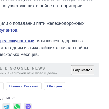
главной целью рф
нно участвующих в войне на территории
щили о попадании пяти железнодорожных
купантов
.
трел оккупантами
пяти железнодорожных
 стал одним из тяжелейших с начала войны.
несколько месяцев.
Ь В GOOGLE NEWS
Подписаться
ми и аналитикой от «Слово и дело»
а
Война с Россией
Обстрел
делиться: