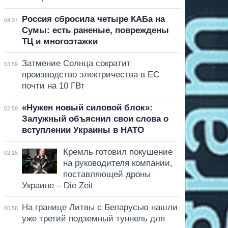
Россия сбросила четыре КАБа на
04:37
Сумы: есть раненые, повреждены
ТЦ и многоэтажки
Затмение Солнца сократит
03:59
производство электричества в ЕС
почти на 10 ГВт
«Нужен новый силовой блок»:
02:59
Залужный объяснил свои слова о
вступлении Украины в НАТО
Кремль готовил покушение
02:15
на руководителя компании,
поставляющей дроны
Украине – Die Zeit
На границе Литвы с Беларусью нашли
00:58
уже третий подземный туннель для