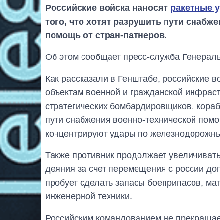
Российские войска наносят
ракетные 
того, что хотят разрушить пути снабж
помощь от стран-патнеров.
Об этом сообщает пресс-служба Генераль
Как рассказали в Генштабе, российские в
объектам военной и гражданской инфраст
стратегических бомбардировщиков, кора
пути снабжения военно-технической помо
концентрируют удары по железнодорожны
Также противник продолжает увеличиват
деяния за счет перемещения с россии до
пробует сделать запасы боеприпасов, ма
инженерной техники.
Российским командованием не прекращает