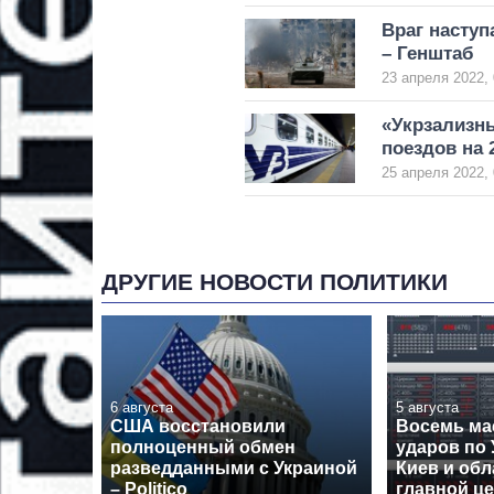
Враг насту
– Генштаб
23 апреля 2022, 
«Укрзализн
поездов на 
25 апреля 2022, 
ДРУГИЕ НОВОСТИ ПОЛИТИКИ
6 августа
5 августа
США восстановили
Восемь ма
полноценный обмен
ударов по 
разведданными с Украиной
Киев и обл
– Politico
главной ц