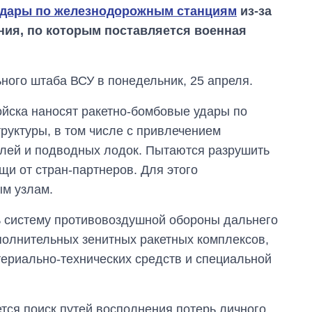
удары по железнодорожным станциям
из-за
ения, по которым поставляется военная
ного штаба ВСУ в понедельник, 25 апреля.
ойска наносят ракетно-бомбовые удары по
руктуры, в том числе с привлечением
блей и подводных лодок. Пытаются разрушить
щи от стран-партнеров. Для этого
м узлам.
ь систему противовоздушной обороны дальнего
полнительных зенитных ракетных комплексов,
Восемь
териально-технических средств и специальной
массированных
ударов по Украине
за лето: Киев и
область стали
ся поиск путей восполнения потерь личного