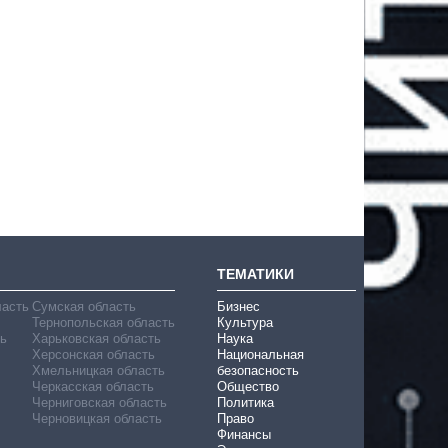
ТЕМАТИКИ
ласть
Сумская область
Бизнес
Тернопольская область
Культура
ь
Харьковская область
Наука
Херсонская область
Национальная
Хмельницкая область
безопасность
Черкасская область
Общество
Черниговская область
Политика
Черновицкая область
Право
Финансы