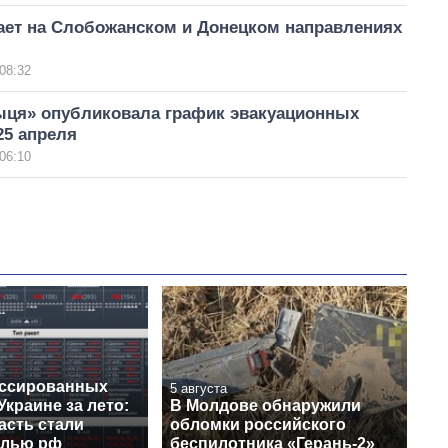
пает на Слобожанском и Донецком направлениях
08:32
ыця» опубликовала график эвакуационных
25 апреля
06:10
ссированных
5 августа
Украине за лето:
В Молдове обнаружили
асть стали
обломки российского
елью рф
беспилотника «Герань-2»