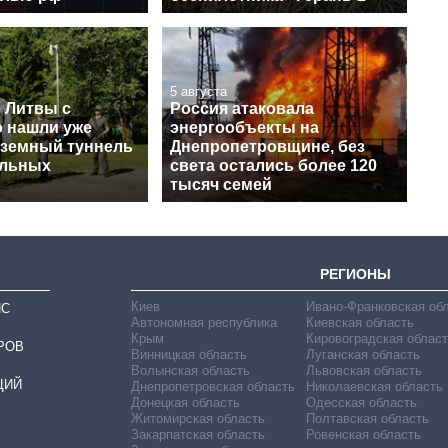
5 августа
 Литвы с
Россия атаковала
 нашли уже
энергообъекты на
дземный туннель
Днепропетровщине, без
альных
света остались более 120
тысяч семей
РЕГИОНЫ
Киев
Ивано-Франковская об
ИС
Автономная республика
Киевская область
Крым
Кировоградская област
РОВ
Винницкая область
Луганская область
Волынская область
Львовская область
ЦИЙ
Днепропетровская область
Николаевская область
Донецкая область
Одесская область
Житомирская область
Полтавская область
Закарпатская область
Ровенская область