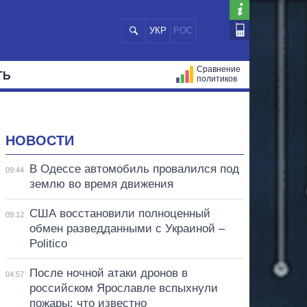
УКР
РОС
Сравнение
ТЬ
политиков
СТРАЦИЙ
МЭРЫ
ВСЕ ПЕРСОНЫ
НОВОСТИ
В Одессе автомобиль провалился под
09:44
землю во время движения
США восстановили полноценный
09:12
обмен разведданными с Украиной –
Politico
После ночной атаки дронов в
04:57
российском Ярославле вспыхнули
пожары: что известно