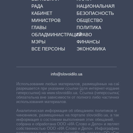
РАДА
НАЦИОНАЛЬНАЯ
КАБИНЕТ
БЕЗОПАСНОСТЬ
МИНИСТРОВ
ОБЩЕСТВО
ГЛАВЫ
ПОЛИТИКА
ОБЛАДМИНИСТРАЦИЙ
ПРАВО
МЭРЫ
ФИНАНСЫ
ВСЕ ПЕРСОНЫ
ЭКОНОМИКА
info@slovoidilo.ua
Использование любых материалов, размещённых на сайте,
разрешается при указании ссылки (для интернет-изданий —
гиперссылки) на www.slovoidilo.ua. Ссылка (гиперссылка)
обязательна вне зависимости от полного либо частичного
использования материалов.
Аналитическая информация об обещаниях политиков и
чиновников, размещенных на портале slovoidilo.ua, а также
информация о состоянии выполнения этих обещаний,
собрана и обработана ООО «ИА Слово и Дело» и является
собственностью ООО «ИА Слово и Дело». Инфографики,
размещенные на портале slovoidilo.ua, созданы ОО «Система