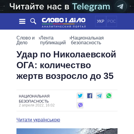
УКР
РОС
НОВОСТИ
Слово и
›
Лента
›
Национальная
Дело
публикаций
безопасность
ОБЕЩАНИЯ
ЛЕНТА
ПОЛИТИКА
Удар по Николаевской
СОБЫТИЯ
ЭКОНОМИКА
ОГА: количество
ПОЛИТИКИ
СТАТЬИ
ОБЩЕСТВО
жертв возросло до 35
ИНФОГРАФИКА
МНЕНИЯ
МИР
ВСЕ ПОЛИТИКИ
ОБЗОРЫ
ПРЕЗИДЕНТ И ОФИС
ВИДЕО
ДАЙДЖЕСТЫ
ВЕРХОВНАЯ РАДА
НАЦИОНАЛЬНАЯ
БЕЗОПАСНОСТЬ
ПОДДЕРЖАТЬ
КАБИНЕТ МИНИСТРОВ
2 апреля 2022, 16:02
ГЛАВЫ ОБЛАДМИНИСТРАЦИЙ
СРАВНЕНИЕ ПОЛИТИКОВ
Читати українською
МЭРЫ
ВСЕ ПЕРСОНЫ