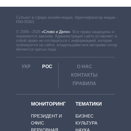
Субъект в сфере онлайн-медиа. Идентификатор медиа –
R40-05063
© 2009—2026
«Слово и Дело»
.
Все права защищены и
охраняются законом. Администрация сайта оставляет за
собой право не соглашаться с информацией, которая
публикуется на сайте, владельцами или авторами которой
являются третьи лица.
УКР
РОС
О НАС
КОНТАКТЫ
ПРАВИЛА
МОНИТОРИНГ
ТЕМАТИКИ
ПРЕЗИДЕНТ И
БИЗНЕС
ОФИС
КУЛЬТУРА
ВЕРХОВНАЯ
НАУКА