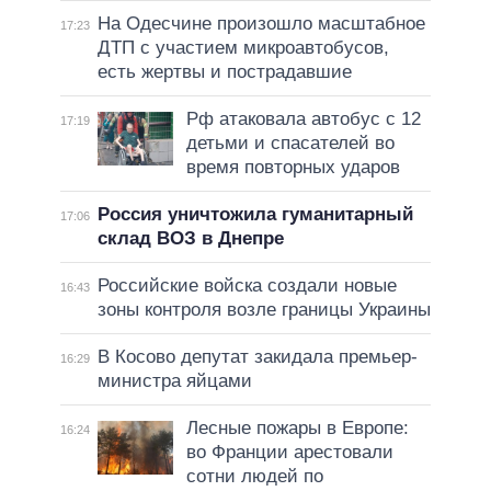
На Одесчине произошло масштабное
17:23
ДТП с участием микроавтобусов,
есть жертвы и пострадавшие
Рф атаковала автобус с 12
17:19
детьми и спасателей во
время повторных ударов
Россия уничтожила гуманитарный
17:06
склад ВОЗ в Днепре
Российские войска создали новые
16:43
зоны контроля возле границы Украины
В Косово депутат закидала премьер-
16:29
министра яйцами
Лесные пожары в Европе:
16:24
во Франции арестовали
сотни людей по