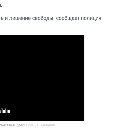
.
ть и лишение свободы, сообщает полиция
Как изменился
бюджет
Министерства
ганства в Одесі
Поліція Одещини
обороны за 13 лет