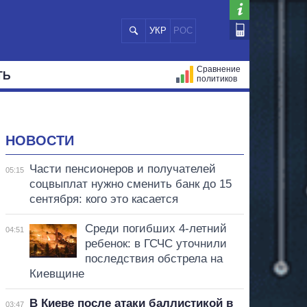
УКР
РОС
Сравнение
ТЬ
политиков
СТРАЦИЙ
МЭРЫ
ВСЕ ПЕРСОНЫ
НОВОСТИ
Части пенсионеров и получателей
05:15
соцвыплат нужно сменить банк до 15
сентября: кого это касается
Среди погибших 4-летний
04:51
ребенок: в ГСЧС уточнили
последствия обстрела на
Киевщине
В Киеве после атаки баллистикой в
03:47