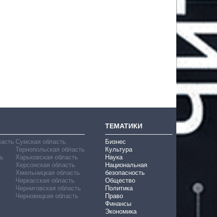
ТЕМАТИКИ
ласть
Сумская область
Бизнес
Тернопольская область
Культура
ь
Харьковская область
Наука
Херсонская область
Национальная
Хмельницкая область
безопасность
Черкасская область
Общество
Черниговская область
Политика
Черновицкая область
Право
Финансы
Экономика