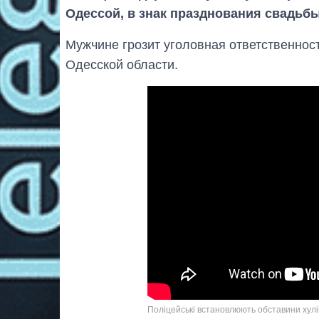
Одессой, в знак празднования свадьбы
Мужчине грозит уголовная ответственнос
Одесской области.
Поліцейські встановлюють обставини хулі