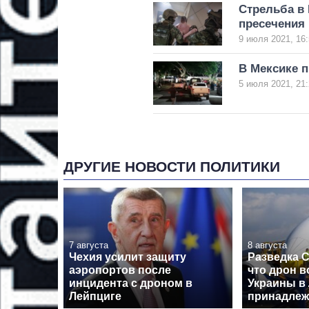
Стрельба в
пресечения
9 июля 2021, 16:
В Мексике п
5 июля 2021, 21:
ДРУГИЕ НОВОСТИ ПОЛИТИКИ
7 августа
8 августа
Чехия усилит защиту
Разведка 
аэропортов после
что дрон в
инцидента с дроном в
Украины в
Лейпциге
принадлеж