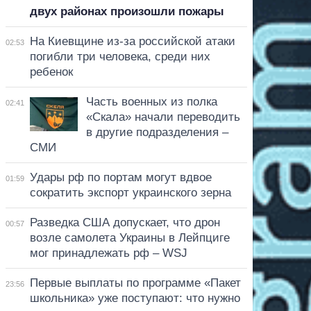
двух районах произошли пожары
На Киевщине из-за российской атаки
02:53
погибли три человека, среди них
ребенок
Часть военных из полка
02:41
«Скала» начали переводить
в другие подразделения –
СМИ
Удары рф по портам могут вдвое
01:59
сократить экспорт украинского зерна
Разведка США допускает, что дрон
00:57
возле самолета Украины в Лейпциге
мог принадлежать рф – WSJ
Первые выплаты по программе «Пакет
23:56
школьника» уже поступают: что нужно