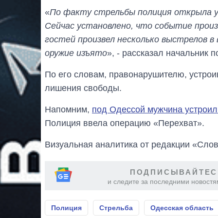
«
По факту стрельбы полиция открыла уго
Сейчас установлено, что событие произ
гостей произвел несколько выстрелов в 
оружие изъято
», - рассказал начальник 
По его словам, правонарушителю, устроив
лишения свободы.
Напомним,
под Одессой мужчина устроил
Полиция ввела операцию «Перехват».
Визуальная аналитика от редакции «Слов
ПОДПИСЫВАЙТЕС
и следите за последними новостя
Полиция
Стрельба
Одесская область