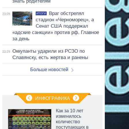
знать родителям
Враг обстрелял
ИТОГИ
23:09
стадион «Черноморец», а
Сенат США поддержал
«адские санкции» против рф. Главное
за день
Оккупанты ударили из РСЗО по
22:29
Славянску, есть жертва и ранены
Больше новостей
ИНФОГРАФИКА
Как за 10 лет
изменилось
количество
поступающих в