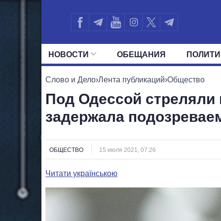
НОВОСТИ
ОБЕЩАНИЯ
ПОЛИТИ
ВСЕ ПОЛИТИКИ
ПРЕЗИДЕНТ И ОФ
Слово и Дело
›
Лента публикаций
›
Общество
Под Одессой стреляли 
задержала подозревае
ОБЩЕСТВО
15 июля 2021, 07:26
Читати українською