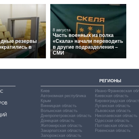
8 августа
Часть военных из полка
одные резервы
«Скала» начали переводить
ократились в
в другие подразделения –
СМИ
РЕГИОНЫ
Киев
Ивано-Франковская об
ИС
Автономная республика
Киевская область
Крым
Кировоградская област
РОВ
Винницкая область
Луганская область
Волынская область
Львовская область
ЦИЙ
Днепропетровская область
Николаевская область
Донецкая область
Одесская область
Житомирская область
Полтавская область
Закарпатская область
Ровенская область
Запорожская область