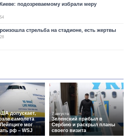
 Киеве: подозреваемому избрали меру
54
роизошла стрельба на стадионе, есть жертвы
28
США допускает,
7 августа
озле самолета
Зеленский прибыл в
 Лейпциге мог
Сербию и раскрыл планы
ать рф – WSJ
своего визита