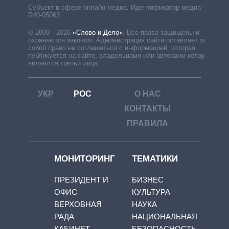
Субъект в сфере онлайн-медиа. Идентификатор медиа –
R40-05063
© 2009—2026
«Слово и Дело»
.
Все права защищены и
охраняются законом. Администрация сайта оставляет за
собой право не соглашаться с информацией, которая
публикуется на сайте, владельцами или авторами которой
являются третьи лица.
УКР
РОС
О НАС
КОНТАКТЫ
ПРАВИЛА
МОНИТОРИНГ
ТЕМАТИКИ
ПРЕЗИДЕНТ И
БИЗНЕС
ОФИС
КУЛЬТУРА
ВЕРХОВНАЯ
НАУКА
РАДА
НАЦИОНАЛЬНАЯ
КАБИНЕТ
БЕЗОПАСНОСТЬ