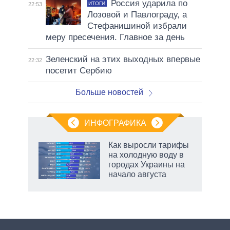
Россия ударила по
ИТОГИ
22:53
Лозовой и Павлограду, а
Стефанишиной избрали
меру пресечения. Главное за день
Зеленский на этих выходных впервые
22:32
посетит Сербию
Больше новостей
ИНФОГРАФИКА
Как выросли тарифы
о
на холодную воду в
городах Украины на
начало августа
ic
рф