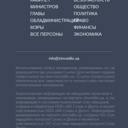
МИНИСТРОВ
ОБЩЕСТВО
ГЛАВЫ
ПОЛИТИКА
ОБЛАДМИНИСТРАЦИЙ
ПРАВО
МЭРЫ
ФИНАНСЫ
ВСЕ ПЕРСОНЫ
ЭКОНОМИКА
info@slovoidilo.ua
Использование любых материалов, размещённых на сайте,
разрешается при указании ссылки (для интернет-изданий —
гиперссылки) на www.slovoidilo.ua. Ссылка (гиперссылка)
обязательна вне зависимости от полного либо частичного
использования материалов.
Аналитическая информация об обещаниях политиков и
чиновников, размещенных на портале slovoidilo.ua, а также
информация о состоянии выполнения этих обещаний,
собрана и обработана ООО «ИА Слово и Дело» и является
собственностью ООО «ИА Слово и Дело». Инфографики,
размещенные на портале slovoidilo.ua, созданы ОО «Система
народного контроля Слово и Дело» и являются
собственностью ОО «Система народного контроля Слово и
Дело».