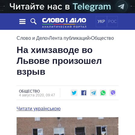
УКР
РОС
НОВОСТИ
Слово и Дело
›
Лента публикаций
›
Общество
На химзаводе во
ОБЕЩАНИЯ
ЛЕНТА
ПОЛИТИКА
Львове произошел
СОБЫТИЯ
ЭКОНОМИКА
ПОЛИТИКИ
взрыв
СТАТЬИ
ОБЩЕСТВО
ИНФОГРАФИКА
МНЕНИЯ
МИР
ВСЕ ПОЛИТИКИ
ОБЗОРЫ
ПРЕЗИДЕНТ И ОФИС
ВИДЕО
ОБЩЕСТВО
ДАЙДЖЕСТЫ
4 августа 2020, 09:47
ВЕРХОВНАЯ РАДА
ПОДДЕРЖАТЬ
КАБИНЕТ МИНИСТРОВ
Читати українською
ГЛАВЫ ОБЛАДМИНИСТРАЦИЙ
СРАВНЕНИЕ ПОЛИТИКОВ
МЭРЫ
ВСЕ ПЕРСОНЫ