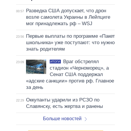
Разведка США допускает, что дрон
00:57
возле самолета Украины в Лейпциге
мог принадлежать рф – WSJ
Первые выплаты по программе «Пакет
23:56
школьника» уже поступают: что нужно
знать родителям
Враг обстрелял
ИТОГИ
23:09
стадион «Черноморец», а
Сенат США поддержал
«адские санкции» против рф. Главное
за день
Оккупанты ударили из РСЗО по
22:29
Славянску, есть жертва и ранены
Больше новостей