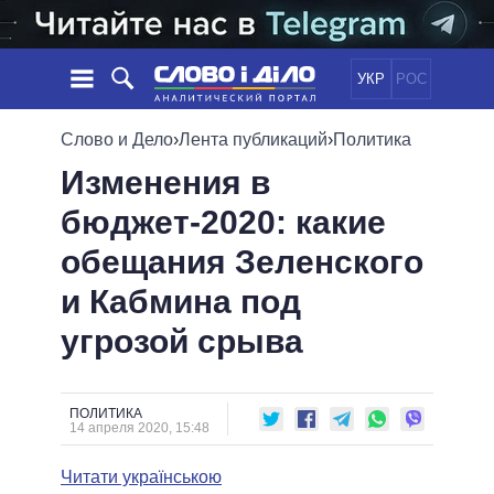
УКР
РОС
НОВОСТИ
Слово и Дело
›
Лента публикаций
›
Политика
Изменения в
ОБЕЩАНИЯ
ЛЕНТА
ПОЛИТИКА
бюджет-2020: какие
СОБЫТИЯ
ЭКОНОМИКА
ПОЛИТИКИ
обещания Зеленского
СТАТЬИ
ОБЩЕСТВО
ИНФОГРАФИКА
МНЕНИЯ
МИР
ВСЕ ПОЛИТИКИ
и Кабмина под
ОБЗОРЫ
ПРЕЗИДЕНТ И ОФИС
угрозой срыва
ВИДЕО
ДАЙДЖЕСТЫ
ВЕРХОВНАЯ РАДА
ПОДДЕРЖАТЬ
КАБИНЕТ МИНИСТРОВ
ГЛАВЫ ОБЛАДМИНИСТРАЦИЙ
ПОЛИТИКА
СРАВНЕНИЕ ПОЛИТИКОВ
14 апреля 2020, 15:48
МЭРЫ
Читати українською
ВСЕ ПЕРСОНЫ