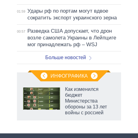
Удары рф по портам могут вдвое
01:59
сократить экспорт украинского зерна
Разведка США допускает, что дрон
00:57
возле самолета Украины в Лейпциге
мог принадлежать рф – WSJ
Больше новостей
ИНФОГРАФИКА
еля
Как изменился
бюджет
Министерства
обороны за 13 лет
войны с россией
рф