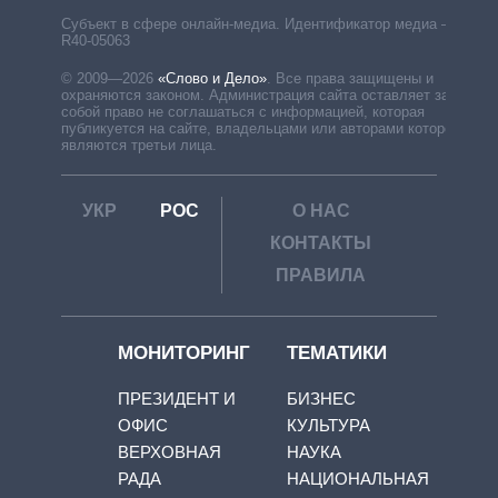
Субъект в сфере онлайн-медиа. Идентификатор медиа –
R40-05063
© 2009—2026
«Слово и Дело»
.
Все права защищены и
охраняются законом. Администрация сайта оставляет за
собой право не соглашаться с информацией, которая
публикуется на сайте, владельцами или авторами которой
являются третьи лица.
УКР
РОС
О НАС
КОНТАКТЫ
ПРАВИЛА
МОНИТОРИНГ
ТЕМАТИКИ
ПРЕЗИДЕНТ И
БИЗНЕС
ОФИС
КУЛЬТУРА
ВЕРХОВНАЯ
НАУКА
РАДА
НАЦИОНАЛЬНАЯ