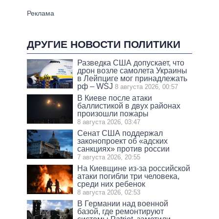
ДРУГИЕ НОВОСТИ ПОЛИТИКИ
Разведка США допускает, что
дрон возле самолета Украины
в Лейпциге мог принадлежать
рф – WSJ
8 августа 2026, 00:57
В Киеве после атаки
баллистикой в двух районах
произошли пожары
8 августа 2026, 03:47
Сенат США поддержал
законопроект об «адских
санкциях» против россии
7 августа 2026, 20:55
На Киевщине из-за российской
атаки погибли три человека,
среди них ребенок
8 августа 2026, 02:53
В Германии над военной
базой, где ремонтируют