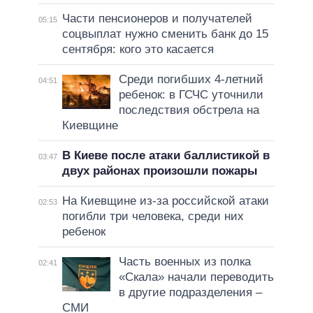
Части пенсионеров и получателей
05:15
соцвыплат нужно сменить банк до 15
сентября: кого это касается
Среди погибших 4-летний
04:51
ребенок: в ГСЧС уточнили
последствия обстрела на
Киевщине
В Киеве после атаки баллистикой в
03:47
двух районах произошли пожары
На Киевщине из-за российской атаки
02:53
погибли три человека, среди них
ребенок
Часть военных из полка
02:41
«Скала» начали переводить
в другие подразделения –
СМИ