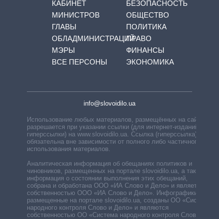
КАБИНЕТ
БЕЗОПАСНОСТЬ
МИНИСТРОВ
ОБЩЕСТВО
ГЛАВЫ
ПОЛИТИКА
ОБЛАДМИНИСТРАЦИЙ
ПРАВО
МЭРЫ
ФИНАНСЫ
ВСЕ ПЕРСОНЫ
ЭКОНОМИКА
info@slovoidilo.ua
Использование любых материалов, размещённых на сайте,
разрешается при указании ссылки (для интернет-изданий —
гиперссылки) на www.slovoidilo.ua. Ссылка (гиперссылка)
обязательна вне зависимости от полного либо частичного
использования материалов.
Аналитическая информация об обещаниях политиков и
чиновников, размещенных на портале slovoidilo.ua, а также
информация о состоянии выполнения этих обещаний,
собрана и обработана ООО «ИА Слово и Дело» и является
собственностью ООО «ИА Слово и Дело». Инфографики,
размещенные на портале slovoidilo.ua, созданы ОО «Система
народного контроля Слово и Дело» и являются
собственностью ОО «Система народного контроля Слово и