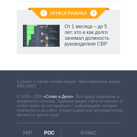
ИНФОГРАФИКА
От 1 месяца – до 5
лет: кто и как долго
занимал должность
руководителя СВР
Субъект в сфере онлайн-медиа. Идентификатор медиа –
R40-05063
© 2009—2026
«Слово и Дело»
.
Все права защищены и
охраняются законом. Администрация сайта оставляет за
собой право не соглашаться с информацией, которая
публикуется на сайте, владельцами или авторами которой
являются третьи лица.
УКР
РОС
О НАС