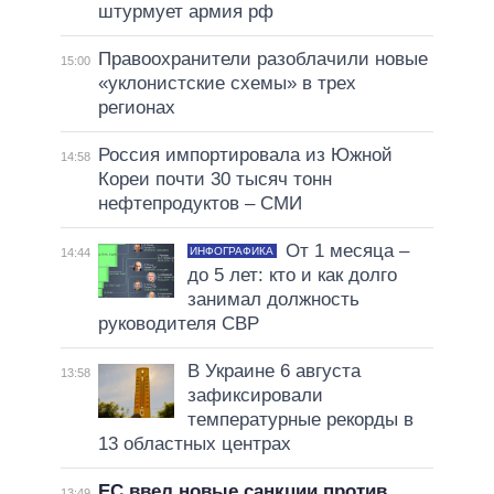
штурмует армия рф
Правоохранители разоблачили новые
15:00
«уклонистские схемы» в трех
регионах
Россия импортировала из Южной
14:58
Кореи почти 30 тысяч тонн
нефтепродуктов – СМИ
От 1 месяца –
ИНФОГРАФИКА
14:44
до 5 лет: кто и как долго
занимал должность
руководителя СВР
В Украине 6 августа
13:58
зафиксировали
температурные рекорды в
13 областных центрах
ЕС ввел новые санкции против
13:49