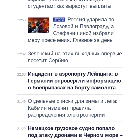
студентам: как вырастут выплаты
Россия ударила по
ИТОГИ
22:53
Лозовой и Павлограду, а
Стефанишиной избрали
меру пресечения. Главное за день
Зеленский на этих выходных впервые
22:32
посетит Сербию
Инцидент в аэропорту Лейпцига: в
22:03
Германии опровергли информацию
о боеприпасах на борту самолета
Отдельные списки для зимы и лета:
21:49
Кабмин изменит правила
распределения электроэнергии
Немецкое грузовое судно попало
21:29
под атаку дронами в Черном море –