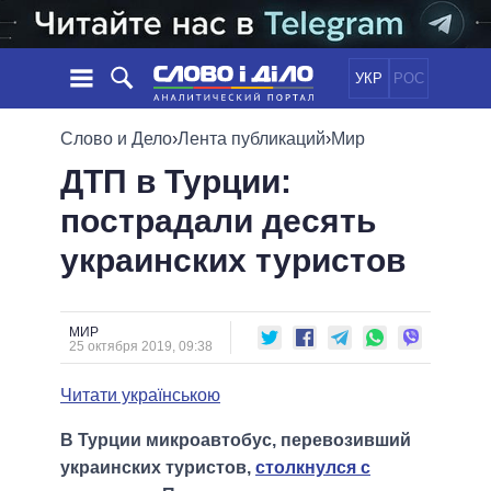
УКР
РОС
НОВОСТИ
Слово и Дело
›
Лента публикаций
›
Мир
ДТП в Турции:
ОБЕЩАНИЯ
ЛЕНТА
ПОЛИТИКА
пострадали десять
СОБЫТИЯ
ЭКОНОМИКА
ПОЛИТИКИ
украинских туристов
СТАТЬИ
ОБЩЕСТВО
ИНФОГРАФИКА
МНЕНИЯ
МИР
ВСЕ ПОЛИТИКИ
ОБЗОРЫ
ПРЕЗИДЕНТ И ОФИС
ВИДЕО
МИР
ДАЙДЖЕСТЫ
25 октября 2019, 09:38
ВЕРХОВНАЯ РАДА
ПОДДЕРЖАТЬ
КАБИНЕТ МИНИСТРОВ
Читати українською
ГЛАВЫ ОБЛАДМИНИСТРАЦИЙ
СРАВНЕНИЕ ПОЛИТИКОВ
В Турции микроавтобус, перевозивший
МЭРЫ
украинских туристов,
столкнулся с
ВСЕ ПЕРСОНЫ