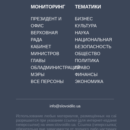
МОНИТОРИНГ
ТЕМАТИКИ
ПРЕЗИДЕНТ И
БИЗНЕС
ОФИС
КУЛЬТУРА
ВЕРХОВНАЯ
НАУКА
РАДА
НАЦИОНАЛЬНАЯ
КАБИНЕТ
БЕЗОПАСНОСТЬ
МИНИСТРОВ
ОБЩЕСТВО
ГЛАВЫ
ПОЛИТИКА
ОБЛАДМИНИСТРАЦИЙ
ПРАВО
МЭРЫ
ФИНАНСЫ
ВСЕ ПЕРСОНЫ
ЭКОНОМИКА
info@slovoidilo.ua
Использование любых материалов, размещённых на сайте,
разрешается при указании ссылки (для интернет-изданий —
гиперссылки) на www.slovoidilo.ua. Ссылка (гиперссылка)
обязательна вне зависимости от полного либо частичного