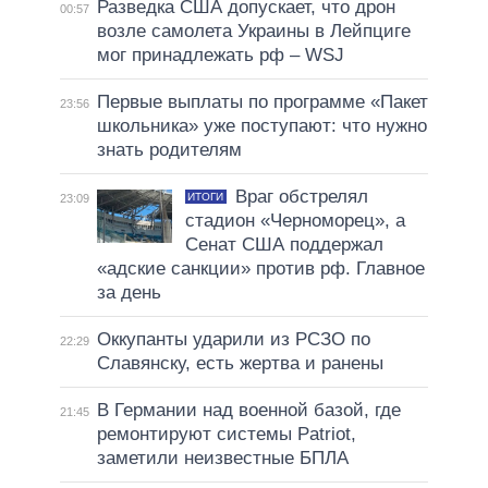
Разведка США допускает, что дрон
00:57
возле самолета Украины в Лейпциге
мог принадлежать рф – WSJ
Первые выплаты по программе «Пакет
23:56
школьника» уже поступают: что нужно
знать родителям
Враг обстрелял
ИТОГИ
23:09
стадион «Черноморец», а
Сенат США поддержал
«адские санкции» против рф. Главное
за день
Оккупанты ударили из РСЗО по
22:29
Славянску, есть жертва и ранены
В Германии над военной базой, где
21:45
ремонтируют системы Patriot,
заметили неизвестные БПЛА