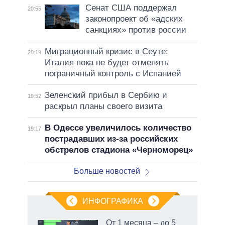
Сенат США поддержал
20:55
законопроект об «адских
санкциях» против россии
Миграционный кризис в Сеуте:
20:19
Италия пока не будет отменять
пограничный контроль с Испанией
Зеленский прибыл в Сербию и
19:52
раскрыл планы своего визита
В Одессе увеличилось количество
19:17
пострадавших из-за российских
обстрелов стадиона «Черноморец»
Больше новостей
ИНФОГРАФИКА
еля
От 1 месяца – до 5