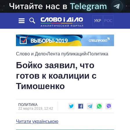
УКР
РОС
НОВОСТИ
ОБЕЩАНИЯ
ЛЕНТА
ПОЛИТИКА
Слово и Дело
›
Лента публикаций
›
Политика
СОБЫТИЯ
ЭКОНОМИКА
ПОЛИТИКИ
Бойко заявил, что
СТАТЬИ
ОБЩЕСТВО
готов к коалиции с
ИНФОГРАФИКА
МНЕНИЯ
МИР
ВСЕ ПОЛИТИКИ
Тимошенко
ОБЗОРЫ
ПРЕЗИДЕНТ И ОФИС
ВИДЕО
ДАЙДЖЕСТЫ
ВЕРХОВНАЯ РАДА
ПОДДЕРЖАТЬ
КАБИНЕТ МИНИСТРОВ
ПОЛИТИКА
ГЛАВЫ ОБЛАДМИНИСТРАЦИЙ
22 марта 2019, 12:42
СРАВНЕНИЕ ПОЛИТИКОВ
МЭРЫ
Читати українською
ВСЕ ПЕРСОНЫ