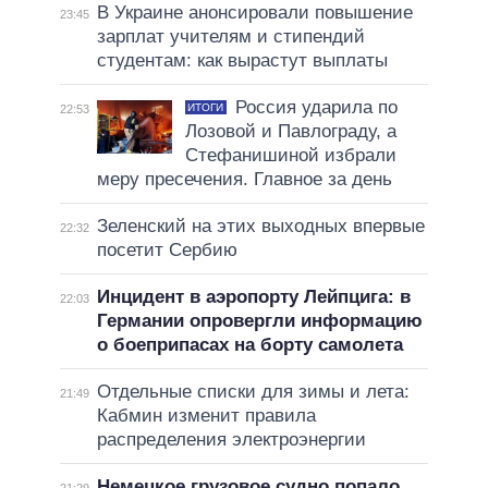
В Украине анонсировали повышение
23:45
зарплат учителям и стипендий
студентам: как вырастут выплаты
Россия ударила по
ИТОГИ
22:53
Лозовой и Павлограду, а
Стефанишиной избрали
меру пресечения. Главное за день
Зеленский на этих выходных впервые
22:32
посетит Сербию
Инцидент в аэропорту Лейпцига: в
22:03
Германии опровергли информацию
о боеприпасах на борту самолета
Отдельные списки для зимы и лета:
21:49
Кабмин изменит правила
распределения электроэнергии
Немецкое грузовое судно попало