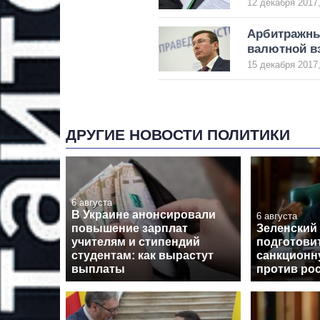
12 декабря 2017,
Арбитражны
валютной в
15 декабря 2017,
ДРУГИЕ НОВОСТИ ПОЛИТИКИ
6 августа
В Украине анонсировали
6 августа
повышение зарплат
Зеленский
учителям и стипендий
подготови
студентам: как вырастут
санкционн
выплаты
против ро