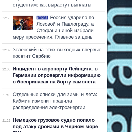
студентам: как вырастут выплаты
Россия ударила по
ИТОГИ
22:53
Лозовой и Павлограду, а
Стефанишиной избрали
меру пресечения. Главное за день
Зеленский на этих выходных впервые
22:32
посетит Сербию
Инцидент в аэропорту Лейпцига: в
22:03
Германии опровергли информацию
о боеприпасах на борту самолета
Отдельные списки для зимы и лета:
21:49
Кабмин изменит правила
распределения электроэнергии
Немецкое грузовое судно попало
21:29
под атаку дронами в Черном море –