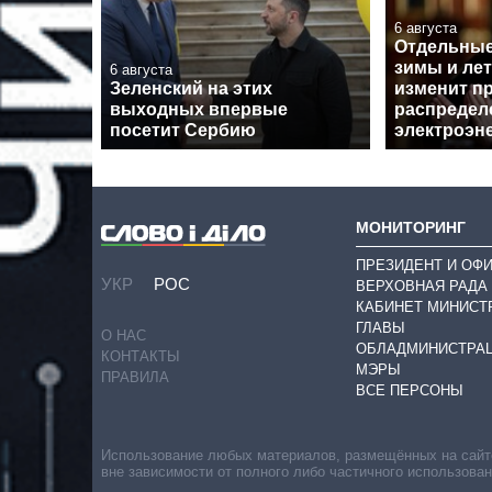
6 августа
Отдельные
зимы и лет
6 августа
Зеленский на этих
изменит п
выходных впервые
распредел
посетит Сербию
электроэн
МОНИТОРИНГ
ПРЕЗИДЕНТ И ОФ
УКР
РОС
ВЕРХОВНАЯ РАДА
КАБИНЕТ МИНИСТ
ГЛАВЫ
О НАС
ОБЛАДМИНИСТРА
КОНТАКТЫ
МЭРЫ
ПРАВИЛА
ВСЕ ПЕРСОНЫ
Использование любых материалов, размещённых на сайте,
вне зависимости от полного либо частичного использова