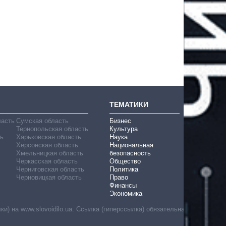
ТЕМАТИКИ
ласть
Сумская область
Бизнес
Тернопольская область
Культура
ь
Харьковская область
Наука
Херсонская область
Национальная
Хмельницкая область
безопасность
Черкасская область
Общество
Черниговская область
Политика
Черновицкая область
Право
Финансы
Экономика
) на www.slovoidilo.ua. Ссылка (гиперссылка) обязательна