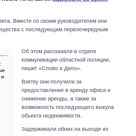
вета. Вместе со своим руководителем они
мущества с последующим первоочередным
Об этом рассказали в отделе
коммуникации областной полиции,
:
пишет «Слово и Дело».
ые
 и
Взятку они получили за
предоставление в аренду офиса и
снижение аренды, а также за
Восемь
возможность последующего выкупа
массированных
ударов по Украине
объекта недвижимости.
за лето: Киев и
область стали
Задерживали обоих на выходе из
главной целью рф