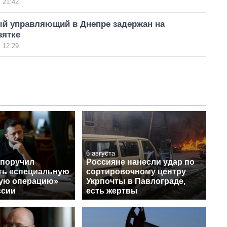
 21:42
й управляющий в Днепре задержан на
зятке
 12:29
6 августа
 поручил
Россияне нанесли удар по
ть «специальную
сортировочному центру
ую операцию»
Укрпочты в Павлограде,
ссии
есть жертвы