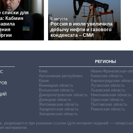
 списки для
а: Кабмин
6 августа
равила
Россия в июле увеличила
ения
добычу нефти и газового
ергии
конденсата – СМИ
РЕГИОНЫ
Киев
Ивано-Франковская об
ИС
Автономная республика
Киевская область
Крым
Кировоградская област
РОВ
Винницкая область
Луганская область
Волынская область
Львовская область
ЦИЙ
Днепропетровская область
Николаевская область
Донецкая область
Одесская область
Житомирская область
Полтавская область
Закарпатская область
Ровенская область
Запорожская область
 разрешается при указании ссылки (для интернет-изданий — гиперссылки
ния материалов.