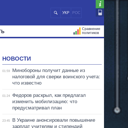
УКР
РОС
Сравнение
ТЬ
политиков
СТРАЦИЙ
МЭРЫ
ВСЕ ПЕРСОНЫ
НОВОСТИ
Минобороны получит данные из
01:59
налоговой для сверки воинского учета:
что известно
Федоров раскрыл, как предлагал
01:24
изменить мобилизацию: что
предусматривал план
В Украине анонсировали повышение
23:45
зарплат учителям и стипендий